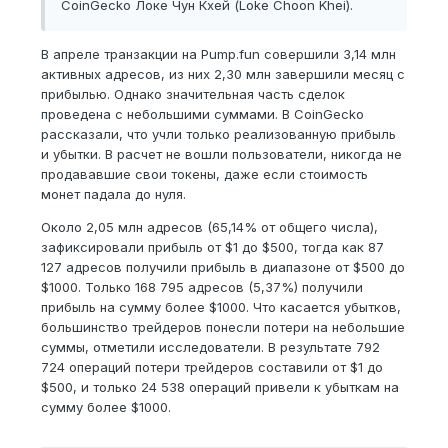
CoinGecko Локе Чун Кхей (Loke Choon Khei).
В апреле транзакции на Pump.fun совершили 3,14 млн
активных адресов, из них 2,30 млн завершили месяц с
прибылью. Однако значительная часть сделок
проведена с небольшими суммами. В CoinGecko
рассказали, что учли только реализованную прибыль
и убытки. В расчет не вошли пользователи, никогда не
продававшие свои токены, даже если стоимость
монет падала до нуля.
Около 2,05 млн адресов (65,14% от общего числа),
зафиксировали прибыль от $1 до $500, тогда как 87
127 адресов получили прибыль в диапазоне от $500 до
$1000. Только 168 795 адресов (5,37%) получили
прибыль на сумму более $1000. Что касается убытков,
большинство трейдеров понесли потери на небольшие
суммы, отметили исследователи. В результате 792
724 операций потери трейдеров составили от $1 до
$500, и только 24 538 операций привели к убыткам на
сумму более $1000.