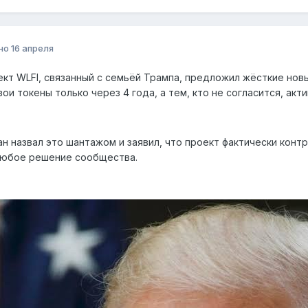
но
16 апреля
кт WLFI, связанный с семьёй Трампа, предложил жёсткие нов
вои токены только через 4 года, а тем, кто не согласится, акт
н назвал это шантажом и заявил, что проект фактически конт
любое решение сообщества.