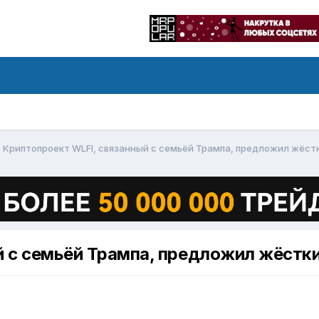
Криптопроект WLFI, связанный с семьёй Трампа, предложил жёст
й с семьёй Трампа, предложил жёстк