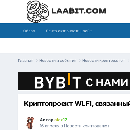
Обзор
Лента активности LaaBit
Главная
Новости и события
Новости криптовалют
Криптопроект WLFI, связанны
Автор
alex12
16 апреля
в
Новости криптовалют