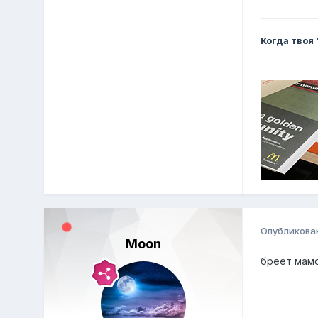
Когда твоя
Опубликова
Moon
бреет мам