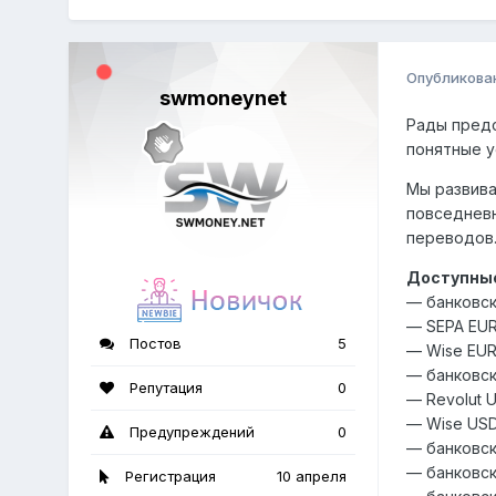
Опубликова
swmoneynet
Рады пред
понятные у
Мы развива
повседневн
переводов
Доступные
— банковск
— SEPA EU
Постов
5
— Wise EU
— банковск
Репутация
0
— Revolut 
— Wise US
Предупреждений
0
— банковск
— банковск
Регистрация
10 апреля