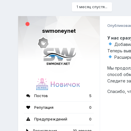
1 месяц спустя...
Опубликова
swmoneynet
У нас сра
Добавил
Теперь выв
Расшири
Мы продолж
способ обм
Следите за
Спасибо, 
Постов
5
Репутация
0
Предупреждений
0
Регистрация
10 апреля