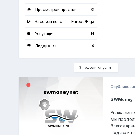
Просмотров профиля
31
Часовой пояс
Europe/Riga
Репутация
14
Лидерство
0
3 недели спустя...
Опубликова
swmoneynet
SWMoney: 
Уважаемые 
Мы продолж
благодарны
Подскажите