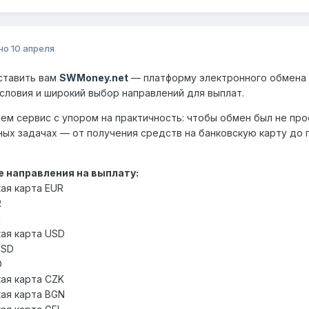
но
10 апреля
ставить вам
SWMoney.net
— платформу электронного обмена в
словия и широкий выбор направлений для выплат.
ем сервис с упором на практичность: чтобы обмен был не про
ых задачах — от получения средств на банковскую карту до
.
 направления на выплату:
ая карта EUR
R
R
ая карта USD
USD
D
ая карта CZK
ая карта BGN