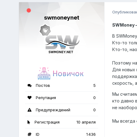
Опубликова
swmoneynet
SWMoney —
В SWMoney 
Кто-то тол
Кто-то, на
Поэтому на
Для новых 
поддержка,
скорость, 
Постов
5
Мы считаем
Репутация
0
кто давно 
не наоборо
Предупреждений
0
Мы всегда 
Регистрация
10 апреля
ID
1 436