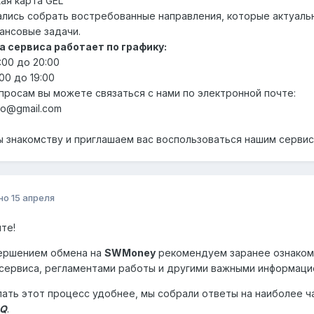
ая карта GEL
лись собрать востребованные направления, которые актуальн
ансовые задачи.
 сервиса работает по графику:
:00 до 20:00
:00 до 19:00
просам вы можете связаться с нами по электронной почте:
fo@gmail.com
 знакомству и приглашаем вас воспользоваться нашим серви
но
15 апреля
те!
ершением обмена на
SWMoney
рекомендуем заранее ознакоми
сервиса, регламентами работы и другими важными информаци
ать этот процесс удобнее, мы собрали ответы на наиболее 
AQ
.