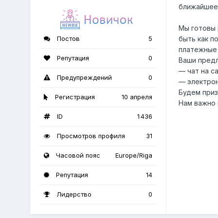
ближайшее
Мы готовы 
Постов
5
быть как п
платежные
Репутация
0
Ваши предл
— чат на с
Предупреждений
0
— электрон
Будем приз
Регистрация
10 апреля
Нам важно 
ID
1 436
Просмотров профиля
31
Часовой пояс
Europe/Riga
Репутация
14
Лидерство
0