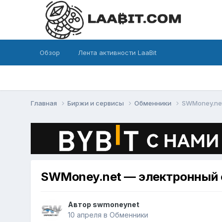
Обзор
Лента активности LaaBit
Главная
Биржи и сервисы
Обменники
SWMoney.ne
SWMoney.net — электронный о
Автор
swmoneynet
10 апреля
в
Обменники