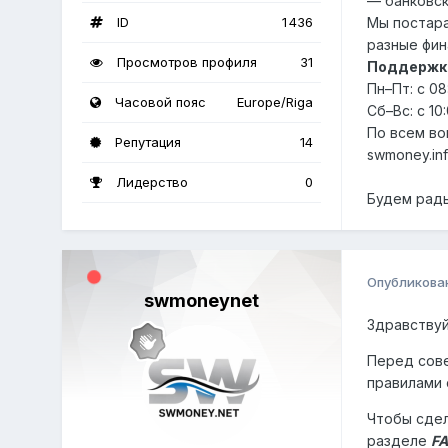
— банковск
ID
1 436
Мы постара
разные фин
Просмотров профиля
31
Поддержка
Пн–Пт: с 08
Часовой пояс
Europe/Riga
Сб–Вс: с 10
По всем во
Репутация
14
swmoney.in
Лидерство
0
Будем рады
Опубликова
swmoneynet
Здравствуй
Перед сов
правилами 
Чтобы сдел
разделе
F