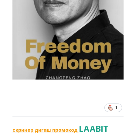
1
LAABIT
скринер дигаш промокод