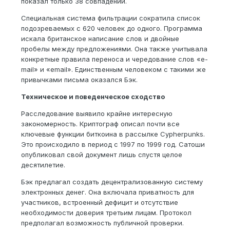
показал только 38 совпадений.
Специальная система фильтрации сократила список
подозреваемых с 620 человек до одного. Программа
искала британское написание слов и двойные
пробелы между предложениями. Она также учитывала
конкретные правила переноса и чередование слов «e-
mail» и «email». Единственным человеком с такими же
привычками письма оказался Бэк.
Техническое и поведенческое сходство
Расследование выявило крайне интересную
закономерность. Криптограф описал почти все
ключевые функции биткоина в рассылке Cypherpunks.
Это происходило в период с 1997 по 1999 год. Сатоши
опубликовал свой документ лишь спустя целое
десятилетие.
Бэк предлагал создать децентрализованную систему
электронных денег. Она включала приватность для
участников, встроенный дефицит и отсутствие
необходимости доверия третьим лицам. Протокол
предполагал возможность публичной проверки.