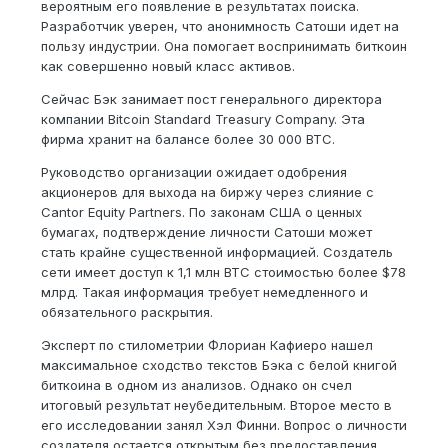
вероятным его появление в результатах поиска.
Разработчик уверен, что анонимность Сатоши идет на
пользу индустрии. Она помогает воспринимать биткоин
как совершенно новый класс активов.
Сейчас Бэк занимает пост генерального директора
компании Bitcoin Standard Treasury Company. Эта
фирма хранит на балансе более 30 000 BTC.
Руководство организации ожидает одобрения
акционеров для выхода на биржу через слияние с
Cantor Equity Partners. По законам США о ценных
бумагах, подтверждение личности Сатоши может
стать крайне существенной информацией. Создатель
сети имеет доступ к 1,1 млн BTC стоимостью более $78
млрд. Такая информация требует немедленного и
обязательного раскрытия.
Эксперт по стилометрии Флориан Кафиеро нашел
максимальное сходство текстов Бэка с белой книгой
биткоина в одном из анализов. Однако он счел
итоговый результат неубедительным. Второе место в
его исследовании занял Хэл Финни. Вопрос о личности
создателя остается открытым без предоставления