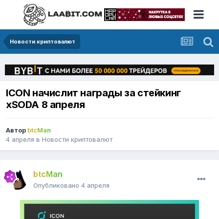
Новости криптовалют
ICON начислит награды за стейкинг
xSODA 8 апреля
Автор
btcMan
4 апреля
в
Новости криптовалют
btcMan
Опубликовано
4 апреля