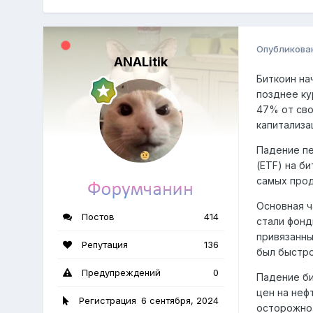
Опубликова
ANALitik
Биткоин на
позднее ку
47% от сво
капитализац
Падение пе
(ETF) на б
самых прод
Основная ч
Постов
414
стали фонды
привязанны
Репутация
136
был быстро
Предупреждений
0
Падение би
цен на неф
Регистрация
6 сентября, 2024
осторожно