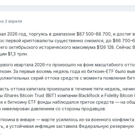
но
2 апреля
чал 2026 год, торгуясь в диапазоне $87 500–88 700, и достиг
рс первой криптовалюты существенно снизился, до $66 700–68
его октябрьского исторического максимума $126 128. Сейчас 
ии $1,3 трлн.
рвого квартала 2026-го произошло на фоне масштабного отто
иткоин. За первые восемь недель года из биткоин-ETF было вы
олжительных серий оттока средств с момента появления битк
асть оттока капитала произошла в течение пяти недель, начин
 iShares Bitcoin Trust (IBIT) компании BlackRock и Fidelity Bitcoi
е к биткоину ETF фонды наблюдался приток средств — на общ
 нивелирован давлением со стороны продавцов.
ткоина в январе — марте усилилось из-за военного конфликт
ть, а устойчивая инфляция заставила Федеральную резервную
.