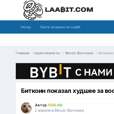
Обзор
Лента активности LaaBit
Главная
Криптовалюты
Bitcoin (Биткоин)
Биткоин 
Биткоин показал худшее за во
Автор
ANALitik
2 апреля
в
Bitcoin (Биткоин)