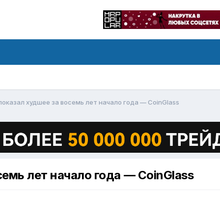
показал худшее за восемь лет начало года — CoinGlass
семь лет начало года — CoinGlass