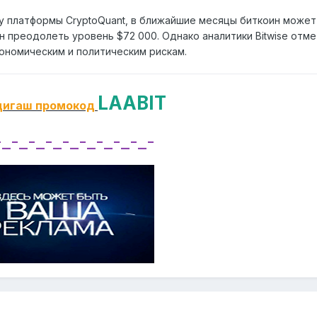
у платформы CryptoQuant, в ближайшие месяцы биткоин может
н преодолеть уровень $72 000. Однако аналитики Bitwise отме
кономическим и политическим рискам.
LAABIT
дигаш промокод
-_-_-_-_-_-_-_-_-_-