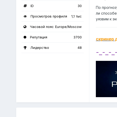
ID
30
По прогноз
ли способе
Просмотров профиля
1,1 тыс
уязвим к э
Часовой пояс
Europe/Moscow
Репутация
3700
скринер 
Лидерство
48
-_-_-_