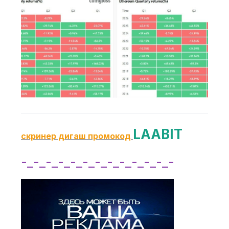
LAABIT
скринер дигаш промокод
-_-_-_-_-_-_-_-_-_-_-_-_-