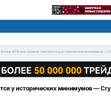
Более 40% альткоинов торгуются у исторических минимумов — C
тся у исторических минимумов — Cry