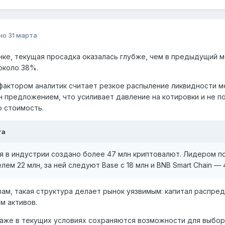
но
31 марта
нке, текущая просадка оказалась глубже, чем в предыдущий м
около 38%.
актором аналитик считает резкое распыление ликвидности м
 предложением, что усиливает давление на котировки и не п
 стоимость.
та
я в индустрии создано более 47 млн криптовалют. Лидером по 
лем 22 млн, за ней следуют Base с 18 млн и BNB Smart Chain —
вам, такая структура делает рынок уязвимым: капитал распр
м активов.
аже в текущих условиях сохраняются возможности для выбор