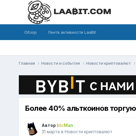
Обзор
Лента активности LaaBit
Главная
Новости и события
Новости криптовалют
Более 40% альткоинов торгую
Автор
btcMan
31 марта
в
Новости криптовалют