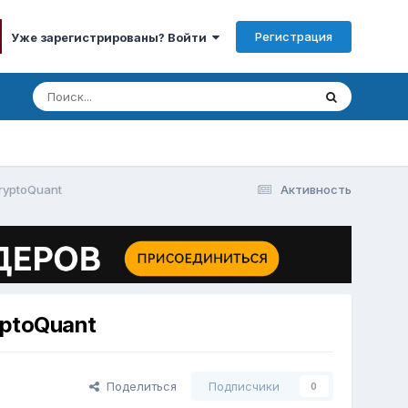
Регистрация
Уже зарегистрированы? Войти
ryptoQuant
Активность
ptoQuant
Поделиться
Подписчики
0