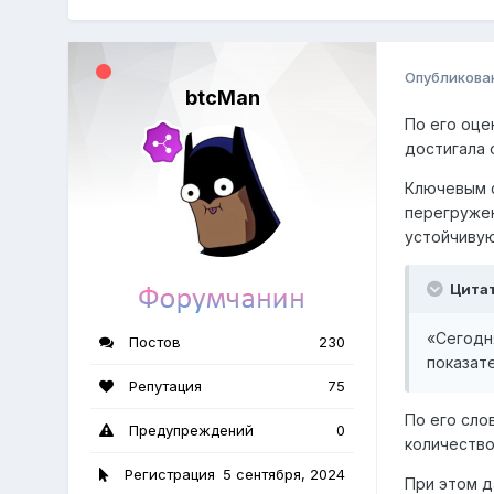
Опубликова
btcMan
По его оце
достигала 
Ключевым ф
перегружен
устойчивую
Цита
«Сегодн
Постов
230
показате
Репутация
75
По его сло
Предупреждений
0
количество
Регистрация
5 сентября, 2024
При этом д