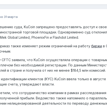
но
31 марта
ешению суда, KuCoin запрещено предоставлять доступ к свое
 иностранной торговой площадки. Одновременно суд отклони
ek Global Limited, PhoenixFin и Flashdot Limited.
риказ также изменяет режим ограничений на работу
биржи
в 
очным.
у CFTC заявила, что KuCoin осуществляла операции с товарны
 плечом без необходимой регистрации. По данным Министерс
лей в стране и получила от них не менее $184,5 млн комиссий.
идентификации клиентов (KYC) KuCoin ввела только в августе 
щие счета, утверждают власти.
етили, что сотрудничество компании в рамках расследования 
полученной прибыли. Ведомство также напомнило о параллельн
ении нелицензированной деятельности по переводу денежных 