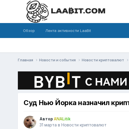
Обзор
Лента активности LaaBit
Главная
Новости и события
Новости криптовалют
Суд Нью Йорка назначил крип
Автор
ANALitik
31 марта
в
Новости криптовалют