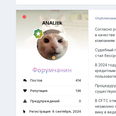
Опубликова
ANALitik
Согласно р
в качестве
компаниям M
Судебный п
стал бесср
В 2024 год
кредитным
пользовате
Постов
414
Процедуру 
Репутация
136
существую
В CFTC отм
Предупреждений
0
незаконно 
Регистрация
6 сентября, 2024
вину в вед