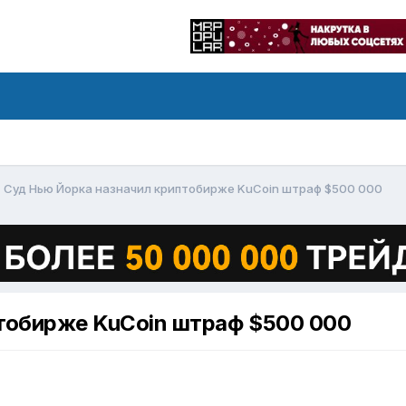
Суд Нью Йорка назначил криптобирже KuCoin штраф $500 000
тобирже KuCoin штраф $500 000