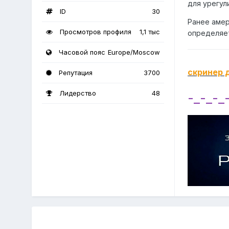
для урегул
ID
30
Ранее амер
Просмотров профиля
1,1 тыс
определяет
Часовой пояс
Europe/Moscow
скринер 
Репутация
3700
Лидерство
48
-_-_-_