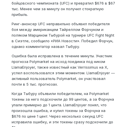
бойцовского чемпионата (UFC) и превратил $676 в $67
тыс. Менее чем за минуту он получил стократную
прибыль.
Ринг-анонсер UFC неправильно объявил победителя
боя между американцем Тайреллом Форчуном и
поляком Марцином Тыбурой на турнире UFC Fight Night
в Сиэтле, сообщило «РИА Новости». Победил Форчун,
однако комментатор назвал Тыбуру.
Ошибка была исправлена в течение минуты. Участник
прогноза Polymarket на исход поединка под ником
LlamaEnjoyer, также известный как Verrissimus на X,
успел воспользовался этим моментом. LlamaEnjoyer —
активный пользователь Polymarket, он участвовал
почти в 5 тыс. прогнозах.
Когда Тыбуру объявили победителем, на Polymarket
токены за него подскочили до 99 центов, а за Форчуна
упали примерно до 1 цента. LlamaEnjoyer понял, что
произошла ошибка, и купил токены за Форчуна на
$676 по цене 1 цент. Через несколько секунд UFC
исправила ошибку, и эти токены сразу подскочили до