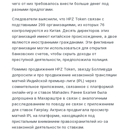
чего от них требовалось внести больше денег под
разными предлогами.
Следователи выяснили, что HPZ Token связан с
подставными 299 организациями, из которых 76
контролируются из Китая. Десять директоров этих
организаций имеют китайское происхождение, а двое
являются иностранными гражданами. Эти фиктивные
организации могли использоваться для открытия
банковских счетов, чтобы скрыть доходы от
преступной деятельности, предположила полиция.
Помимо продвижения HPZ Token, звезду Болливуда
допросили и про продвижение незаконной трансляции
матчей Индийской премьер-лиги (IPL) через
сомнительное приложение, связанное с платформой
онлайн-игр и ставок Mahadev. Ранее Бхатия была
допрошена в Махараштре в связи с аналогичным
расследованием по поводу ее связи с приложением
для ставок Fairplay. Актриса продвигала просмотр
матчей IPL на платформе, находящейся под
пристальным вниманием правоохранителей из-за
незаконной деятельности по ставкам.