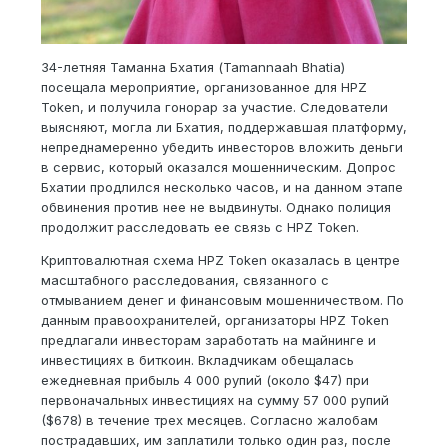
34-летняя Таманна Бхатия (Tamannaah Bhatia)
посещала мероприятие, организованное для HPZ
Token, и получила гонорар за участие. Следователи
выясняют, могла ли Бхатия, поддержавшая платформу,
непреднамеренно убедить инвесторов вложить деньги
в сервис, который оказался мошенническим. Допрос
Бхатии продлился несколько часов, и на данном этапе
обвинения против нее не выдвинуты. Однако полиция
продолжит расследовать ее связь с HPZ Token.
Криптовалютная схема HPZ Token оказалась в центре
масштабного расследования, связанного с
отмыванием денег и финансовым мошенничеством. По
данным правоохранителей, организаторы HPZ Token
предлагали инвесторам заработать на майнинге и
инвестициях в биткоин. Вкладчикам обещалась
ежедневная прибыль 4 000 рупий (около $47) при
первоначальных инвестициях на сумму 57 000 рупий
($678) в течение трех месяцев. Согласно жалобам
пострадавших, им заплатили только один раз, после