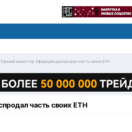
Ранний инвестор Эфириума распродал часть своих ETH
спродал часть своих ETH