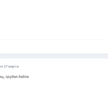
но
27 марта
ец, срубил бабла