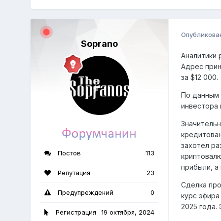
Опубликова
Soprano
Аналитики 
Адрес прин
за $12 000.
По данным 
инвестора 
Значительн
кредитован
захотел ра
Постов
113
криптовалю
прибыли, а
Репутация
23
Сделка про
Предупреждений
0
курс эфира
2025 года.
Регистрация
19 октября, 2024