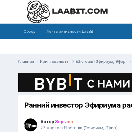
Обзор
Лента активности LaaBit
Главная
Криптовалюты
Ethereum (Эфириум, Эфир)
Ранний инвестор Эфириума ра
Автор
Soprano
27 марта
в
Ethereum (Эфириум, Эфир)