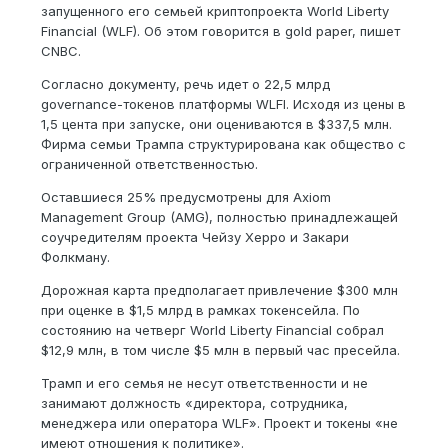
запущенного его семьей криптопроекта World Liberty
Financial (WLF). Об этом говорится в gold paper, пишет
CNBC.
Согласно документу, речь идет о 22,5 млрд
governance-токенов платформы WLFI. Исходя из цены в
1,5 цента при запуске, они оцениваются в $337,5 млн.
Фирма семьи Трампа структурирована как общество с
ограниченной ответственностью.
Оставшиеся 25% предусмотрены для Axiom
Management Group (AMG), полностью принадлежащей
соучредителям проекта Чейзу Херро и Закари
Фолкману.
Дорожная карта предполагает привлечение $300 млн
при оценке в $1,5 млрд в рамках токенсейла. По
состоянию на четверг World Liberty Financial собрал
$12,9 млн, в том числе $5 млн в первый час пресейла.
Трамп и его семья не несут ответственности и не
занимают должность «директора, сотрудника,
менеджера или оператора WLF». Проект и токены «не
имеют отношения к политике».