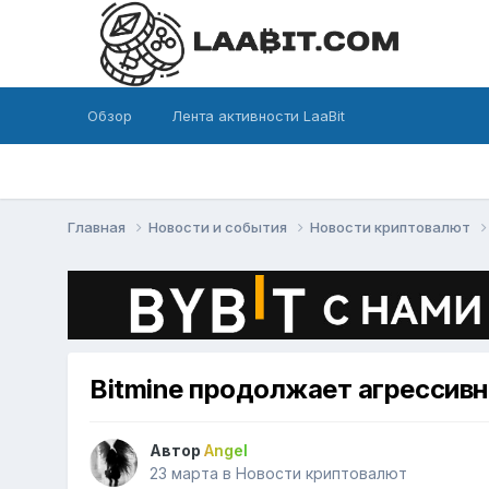
Обзор
Лента активности LaaBit
Главная
Новости и события
Новости криптовалют
Bitmine продолжает агрессивн
Автор
Angel
23 марта
в
Новости криптовалют