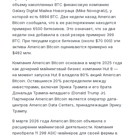
объему накопленных BTC финансовую компанию
Galaxy Digital Майка Новограца (Mike Novogratz), у
которой есть 6894 BTC. Две недели назад American
Bitcoin сообщала, что в ее распоряжении находится
примерно 6500 биткоинов. Это означает, что за две
недели она добавила в свой резерв примерно 399
BTC. При текущем курсе биткоина (около $70 000) эти
активы American Bitcoin оцениваются примерно на
$482 млн.
Компания American Bitcoin основана в марте 2025 года
как дочерний майнинговый бизнес компании Hut 8 —
на момент запуска Hut 8 владела 80% акций American
Bitcoin. Оставшиеся 20% распределили между
инвесторами, включая Эрика Трампа и его брата
Дональда Трампа-младшего (Donald Trump Jr).
Партнером American Bitcoin является оператор дата-
центров American Data Centers, принадлежащая Эрику
Трампу.
В марте 2026 года American Bitcoin объявила о
расширении майнинговой деятельности. Компания
приобрела 11 298 ASIC-майнеров для своей фермы в