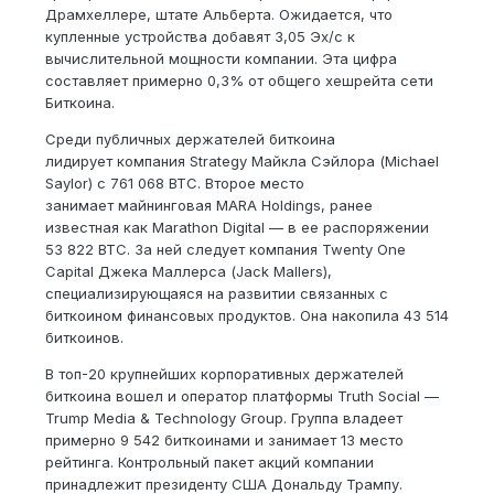
Драмхеллере, штате Альберта. Ожидается, что
купленные устройства добавят 3,05 Эх/с к
вычислительной мощности компании. Эта цифра
составляет примерно 0,3% от общего хешрейта сети
Биткоина.
Среди публичных держателей биткоина
лидирует компания Strategy Майкла Сэйлора (Michael
Saylor) с 761 068 BTC. Второе место
занимает майнинговая MARA Holdings, ранее
известная как Marathon Digital — в ее распоряжении
53 822 BTC. За ней следует компания Twenty One
Capital Джека Маллерса (Jack Mallers),
специализирующаяся на развитии связанных с
биткоином финансовых продуктов. Она накопила 43 514
биткоинов.
В топ-20 крупнейших корпоративных держателей
биткоина вошел и оператор платформы Truth Social —
Trump Media & Technology Group. Группа владеет
примерно 9 542 биткоинами и занимает 13 место
рейтинга. Контрольный пакет акций компании
принадлежит президенту США Дональду Трампу.