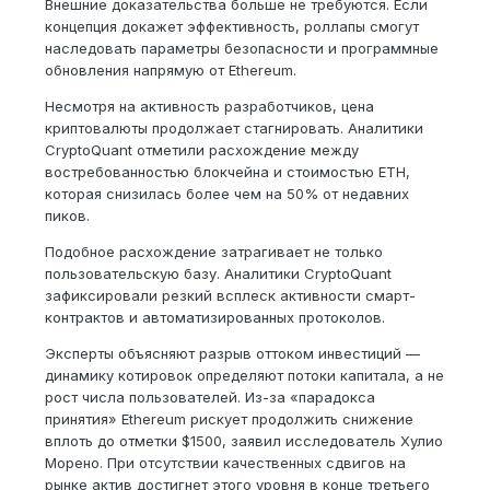
Внешние доказательства больше не требуются. Если
концепция докажет эффективность, роллапы смогут
наследовать параметры безопасности и программные
обновления напрямую от Ethereum.
Несмотря на активность разработчиков, цена
криптовалюты продолжает стагнировать. Аналитики
CryptoQuant отметили расхождение между
востребованностью блокчейна и стоимостью ETH,
которая снизилась более чем на 50% от недавних
пиков.
Подобное расхождение затрагивает не только
пользовательскую базу. Аналитики CryptoQuant
зафиксировали резкий всплеск активности смарт-
контрактов и автоматизированных протоколов.
Эксперты объясняют разрыв оттоком инвестиций —
динамику котировок определяют потоки капитала, а не
рост числа пользователей. Из-за «парадокса
принятия» Ethereum рискует продолжить снижение
вплоть до отметки $1500, заявил исследователь Хулио
Морено. При отсутствии качественных сдвигов на
рынке актив достигнет этого уровня в конце третьего