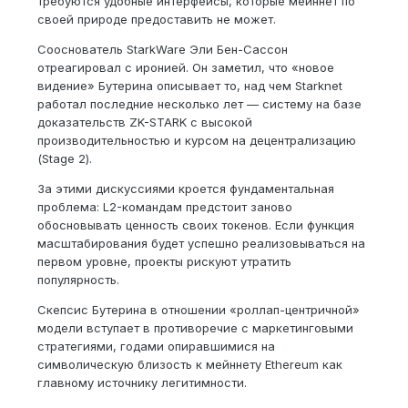
требуются удобные интерфейсы, которые мейннет по
своей природе предоставить не может.
Сооснователь StarkWare Эли Бен-Сассон
отреагировал с иронией. Он заметил, что «новое
видение» Бутерина описывает то, над чем Starknet
работал последние несколько лет — систему на базе
доказательств ZK-STARK с высокой
производительностью и курсом на децентрализацию
(Stage 2).
За этими дискуссиями кроется фундаментальная
проблема: L2-командам предстоит заново
обосновывать ценность своих токенов. Если функция
масштабирования будет успешно реализовываться на
первом уровне, проекты рискуют утратить
популярность.
Скепсис Бутерина в отношении «роллап-центричной»
модели вступает в противоречие с маркетинговыми
стратегиями, годами опиравшимися на
символическую близость к мейннету Ethereum как
главному источнику легитимности.