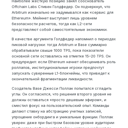
Наиболее жесткую позицию занял сооснователь
Offchain Labs Стивен Голдфедер. Он подчеркнул, что
Arbitrum изначально не задумывался как «сервис для
Ethereum». Мейннет выступает лишь уровнем
безопасности расчетов, тогда как L2-сети
представляют собой самостоятельные экономики.
В качестве аргумента Голдфедер напомнил о периодах
пиковой нагрузки: тогда Arbitrum и Base суммарно
обрабатывали свыше 1000 TPS, пока показатели
основной сети оставались на отметке 15–20 TPS. Он
предупредил: если Ethereum начнет обесценивать роль
роллапов, институциональные игроки предпочтут
запускать суверенные L1-блокчейны, что приведет к
окончательной фрагментации ликвидности.
Создатель Base Джесси Поллак попытался сгладить
углы. Он согласился, что решения второго уровня не
должны оставаться «просто дешевым эфиром», и
сместил фокус на пользовательский опыт. Команды
делают ставку на абстракцию учетных записей,
упрощение онбординга и уникальные функции. Поллак
уверен: даже при быстром базовом уровне аудитории