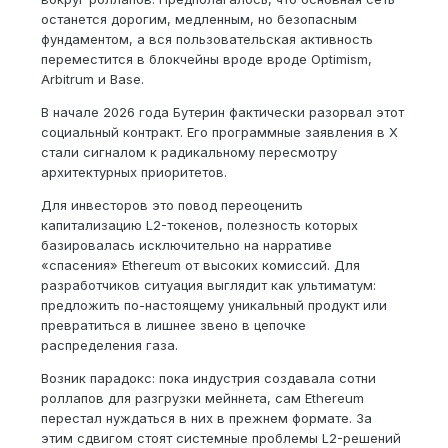
останется дорогим, медленным, но безопасным
фундаментом, а вся пользовательская активность
переместится в блокчейны вроде вроде Optimism,
Arbitrum и Base.
В начале 2026 года Бутерин фактически разорвал этот
социальный контракт. Его программные заявления в X
стали сигналом к радикальному пересмотру
архитектурных приоритетов.
Для инвесторов это повод переоценить
капитализацию L2-токенов, полезность которых
базировалась исключительно на нарративе
«спасения» Ethereum от высоких комиссий. Для
разработчиков ситуация выглядит как ультиматум:
предложить по-настоящему уникальный продукт или
превратиться в лишнее звено в цепочке
распределения газа.
Возник парадокс: пока индустрия создавала сотни
роллапов для разгрузки мейннета, сам Ethereum
перестал нуждаться в них в прежнем формате. За
этим сдвигом стоят системные проблемы L2-решений