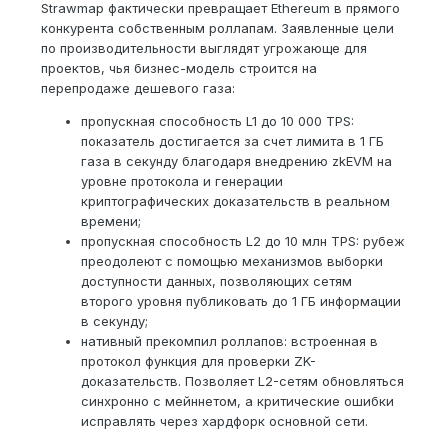
Strawmap фактически превращает Ethereum в прямого
конкурента собственным роллапам. Заявленные цели
по производительности выглядят угрожающе для
проектов, чья бизнес-модель строится на
перепродаже дешевого газа:
пропускная способность L1 до 10 000 TPS:
показатель достигается за счет лимита в 1 ГБ
газа в секунду благодаря внедрению zkEVM на
уровне протокола и генерации
криптографических доказательств в реальном
времени;
пропускная способность L2 до 10 млн TPS: рубеж
преодолеют с помощью механизмов выборки
доступности данных, позволяющих сетям
второго уровня публиковать до 1 ГБ информации
в секунду;
нативный прекомпил роллапов: встроенная в
протокол функция для проверки ZK-
доказательств. Позволяет L2-сетям обновляться
синхронно с мейннетом, а критические ошибки
исправлять через хардфорк основной сети.