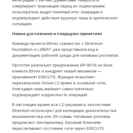
симулируют транзакции перед их подписанием:
пользователь видит понятный итог операции и
подтверждает действие вручную лишь в критических
ситуациях.
Новые достижения и «парадокс принятия»
Команда проекта Ethrex совместно с Ethereum
Foundation и L2BEAT уже представила код и
документацию рабочей среды для нативных роллапов.
Прототип реализует предложение EIP-8079 на базе
клиента Ethrex и внедряет новый механизм —
прекомпилят EXECUTE. Функция позволяет
перезапускать блоки L2 прямо в основной сети,
благодаря чему мейннет самостоятельно
подтверждает корректность операций.
В настоящее время все L2-решения в экосистеме
Ethereum используют для валидации доказательства
мошенничества или ZK-схемы. Нативные роллапы
предлагают альтернативу: базовый блокчейн
пересчитывает состояние сети через EXECUTE.