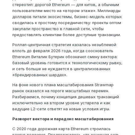
стереотип: дорогой Ethereum — для китов, а обычным
пользователям место на «втором этаже». Миллиарды
долларов питали экосистемы, бизнес-модель которых
сводилась к простому посредничеству: проекты оптом
закупали пространство в главной сети, чтобы
предоставлять клиентам более доступные транзакции.
Роллап-центричная стратегия казалась незыблемой
вплоть до февраля 2026 года, когда сооснователь
Ethereum Виталик Бутерин обозначил смену вектора:
базовый уровень готовится к технологическому рывку,
и сеть больше не нуждается в централизованных
«брендированных шардах».
На фоне нового плана масштабирования Strawmap
рынок оказался на пороге масштабных перемен.
Разбираемся, почему концепция дешевых транзакций
исключительно на втором уровне устарела и как
ведущие L2-сети ответят на новые условия игры.
Разворот вектора и парадокс масштабирования
С 2020 года дорожная карта Ethereum строилась
вокруг роллапов. Предполагалось, что основная сеть