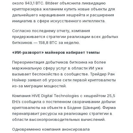
около 943,1 BTC. Bitdeer объяснила ликвидацию
крипторезерва желанием купить новые объекты для
дальнейшего наращивания хешрейта и расширения
инициатив в сфере искусственного интеллекта.
Согласно последнему отчету, компания
придерживается стратегии реализации всех добытых
биткоинов — 158,8 BTC за неделю.
«ИИ-разворот» майнеров набирает темпы
Переориентация добытчиков биткоина на более
маржинальную сферу услуг в области ИИ уже
вызывает беспокойство в сообществе. Трейдер Ран
Нойнер заявил об угрозе сети первой криптовалюты
из-за миграции мощностей.
Компания HIVE Digital Technologies с хешрейтом 25,5
EH/s сообщила о постепенном сворачивании добычи
криптовалюты на объекте в Бодене (Швеция). Фирма
перенаправит ресурсы на реализацию стратегии в
области высокопроизводительных вычислений.
Одновременно компания анонсировала