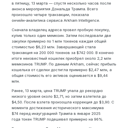
в пятницу, 13 марта — спустя несколько часов после
анонса мероприятия Дональда Трампа. Всего
произошло четыре транзакции, показала
ончейн‑аналитика сервиса Arkham Intelligence.
Сначала владелец адреса провел пробную покупку,
купив только один мемкоин. Затем последовали две
закупки примерно по 1 млн токенов каждая общей
стоимостью $6,23 млн. Завершающей стала
транзакция на 200 000 токенов за $742 000. В конечно
итоге неизвестный кошелек приобрел около 2,2 млн
мемкоинов TRUMP. По данным Arkham, сейчас прибыль
кошелька от сделки достигла примерно $2,47 млн, а
общая стоимость его активов оценивается в $9,44
млн.
Ранее, 13 марта, цена TRUMP упала до рекордно
низкого уровня около $2,71, но затем взлетела до
$4,50. После взлета произошла коррекция до $3,90. С
момента достижения исторического максимума
$74 перед инаугурацией Трампа в январе 2025
года токен TRUMP подешевел примерно на 96%.