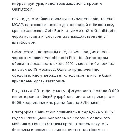
инфраструктуры, использовавшейся в проекте
GainBitcoin.
Речь идет о майнинговом пуле GBMiners.com, токене
MCAP, платежном шлюзе для операций с биткоином,
криптокошельке Coin Bank, а также сайте GainBitcoin,
через который инвесторы взаимодействовали с
платформой.
Сама схема, по данным следствия, продвигалась
через компанию Variabletech Pte. Ltd. Инвесторам
обещали доходность около 10% в месяц в биткоинах
на срок до 18 месяцев. Однако привлеченные
средства, как утверждает следствие, в итоге были
присвоены организаторами.
По данным CBI, в деле могут фигурировать около 8 000
инвесторов, а общий ущерб оценивается примерно в
6606 крор индийских рупий (около $790 млн).
Платформа GainBitcoin появилась в середине 2010-х
годов и позиционировалась как сервис облачного
майнинга. Пользователям предлагалось покупать
биткоины и размещать их на счетах платформы в