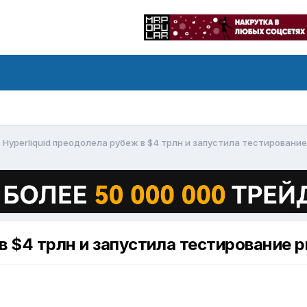
Hyperliquid преодолела рубеж в $4 трлн и запустила тестировани
 в $4 трлн и запустила тестирование 