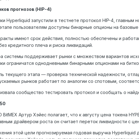
ков прогнозов (HIP-4)
ки Hyperliquid запустили в тестнете протокол HIP-4, главным
этапе пользователям доступны бинарные опционы на базовые
ракты имеют срок действия, полностью обеспечены и работа
без кредитного плеча и риска ликвидаций.
а системы поддерживает рынки с множеством вариантов исхо
ки ограничатся однодневными бинарными опционами на битко
ль текущего этапа — проверка технической надежности, отла
пускаемых рынков работает по аналогии со спотовым, соотве
извала сообщество тестировать протокол и сообщать о найде
150
 BitMEX Артур Хэйес полагает, что к августу цена токена HY
лавным драйвером роста он считает переток ликвидности с це
ения этой цели прогнозируемая годовая выручка Hyperliquid 