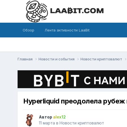
Обзор
Лента активности LaaBit
Главная
Новости и события
Новости криптовалют
Hyperliquid преодолела рубеж
Автор
alex12
11 марта
в
Новости криптовалют