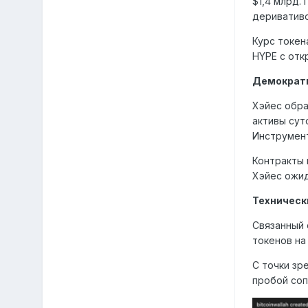
$1,4 млрд.
деривативо
Курс токен
HYPE с отк
Демократи
Хэйес обра
активы сут
Инструмент
Контракты 
Хэйес ожид
Техническ
Связанный 
токенов на
С точки зр
пробой соп