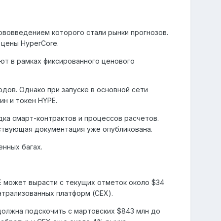
 нововведением которого стали рынки прогнозов.
 цены HyperCore.
ют в рамках фиксированного ценового
дов. Однако при запуске в основной сети
ин и токен HYPE.
дка смарт-контрактов и процессов расчетов.
тствующая документация уже опубликована.
нных багах.
PE может вырасти с текущих отметок около $34
нтрализованных платформ (CEX).
должна подскочить с мартовских $843 млн до