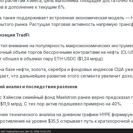
 По расчетам Хэйеса, цель выполнима: площадке достаточно «
в в дополнение к текущим 6%.
а также поддерживает встроенная экономическая модель — Hy
рытого рынка. Растущая торговая активность напрямую трансф
зация TradFi
тил внимание на популярность макроэкономических инструмен
очный объем торгов бессрочными контрактами на нефть (CL-US
 обошел в объемах пару ETH-USDC ($1,24 млрд).
на базе нефти, золота, серебра и фондовых индексов США уже 
ает, что дальнейшее развитие этого сегмента увеличит дох
ий анализ и последствия разлоков
с Хэйесом семейный фонд Maelstrom ранее верно предсказал 
 $11,9 млрд. С тех пор актив подешевел примерно на 40%.
ения технического анализа на дневном графике HYPE формируе
ротивления на уровне $35,5 открывает путь к краткосрочной ц