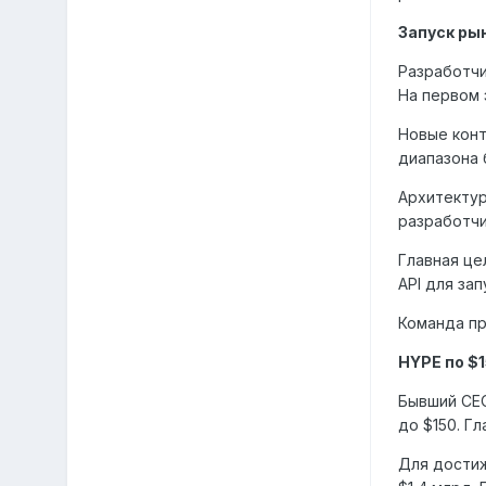
Запуск рын
Разработчи
На первом 
Новые конт
диапазона 
Архитектур
разработчи
Главная це
API для за
Команда пр
HYPE по $
Бывший CEO
до $150. Г
Для достиж