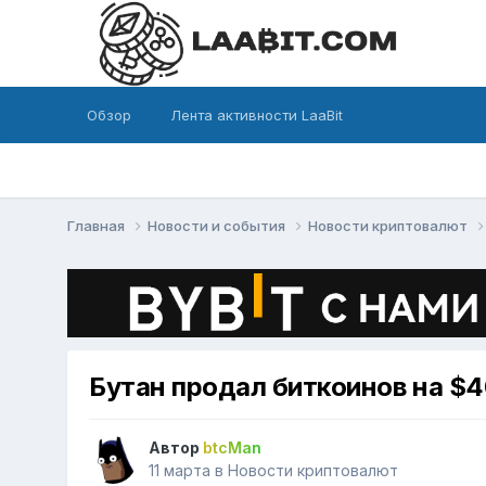
Обзор
Лента активности LaaBit
Главная
Новости и события
Новости криптовалют
Бутан продал биткоинов на $4
Автор
btcMan
11 марта
в
Новости криптовалют