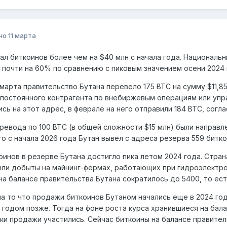
но
11 марта
ал биткоинов более чем на $40 млн с начала года. Националь
 почти на 60% по сравнению с пиковым значением осени 2024 
марта правительство Бутана перевело 175 BTC на сумму $11,85
 постоянного контрагента по внебиржевым операциям или упр
сь на этот адрес, в феврале на него отправили 184 BTC, соглас
ревода по 100 BTC (в общей сложности $15 млн) были направ
его с начала 2026 года Бутан вывел с адреса резерва 559 битко
оинов в резерве Бутана достигло пика летом 2024 года. Страна
ли добыты на майнинг-фермах, работающих при гидроэлектрос
на балансе правительства Бутана сократилось до 5400, то ест
а то что продажи биткоинов Бутаном начались еще в 2024 го
 годом позже. Тогда на фоне роста курса хранившиеся на бала
ки продажи участились. Сейчас биткоины на балансе правител