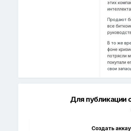
этих компа
интеллекта
Продают би
все биткои
руководств
В то же вр
фоне кризи
потрясли м
покупали е
свои запас
Для публикации 
Создать акка