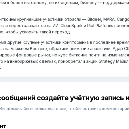
ний к более выгодному, по их оценкам, бизнесу — поддержан
.
ткоины крупнейшие участники отрасли — Bitdeer, MARA, Cango. 
ны и перестраиваются на ИИ. CleanSpark и Riot Platforms про
е, чтобы ускорить такой переход.
емя другие крупные участники крипторынка в последнее время
са на Ближнем Востоке, обратили внимание аналитики. Удар СШ
ировые фондовые рынки, но курс биткоина почти не изменилс
го на внебиржевых сделках, приобретали акции Strategy Майкл
ы.
сообщений создайте учётную запись и
Вы должны быть пользователем, чтобы оставить комментари
унт