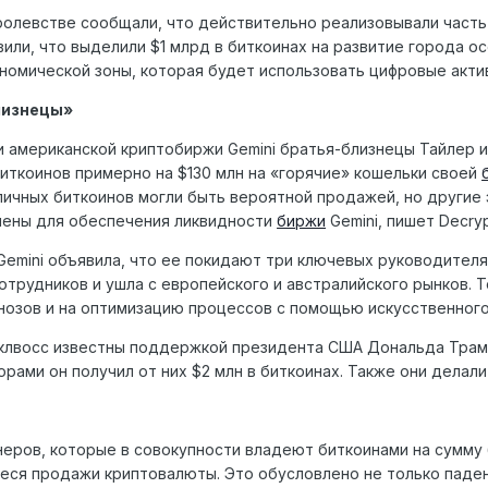
ролевстве сообщали, что действительно реализовывали часть 
вили, что выделили $1 млрд в биткоинах на развитие города осо
номической зоны, которая будет использовать цифровые акти
лизнецы»
 американской криптобиржи Gemini братья-близнецы Тайлер 
иткоинов примерно на $130 млн на «горячие» кошельки своей
ичных биткоинов могли быть вероятной продажей, но другие 
чены для обеспечения ликвидности
биржи
Gemini, пишет Decryp
Gemini объявила, что ее покидают три ключевых руководителя
отрудников и ушла с европейского и австралийского рынков. Т
нозов и на оптимизацию процессов с помощью искусственного
клвосс известны поддержкой президента США Дональда Трампа
рами он получил от них $2 млн в биткоинах. Также они делали
еров, которые в совокупности владеют биткоинами на сумму 
ся продажи криптовалюты. Это обусловлено не только паден