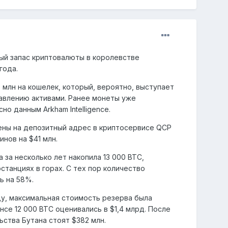
ный запас криптовалюты в королевстве
года.
 млн на кошелек, который, вероятно, выступает
авлению активами. Ранее монеты уже
но данным Arkham Intelligence.
лены на депозитный адрес в криптосервисе QCP
инов на $41 млн.
 за несколько лет накопила 13 000 BTC,
танциях в горах. С тех пор количество
ь на 58%.
ду, максимальная стоимость резерва была
нсе 12 000 BTC оценивались в $1,4 млрд. После
ьства Бутана стоят $382 млн.