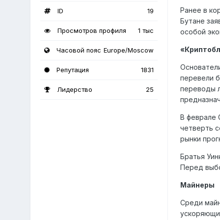
Ранее в ко
ID
19
Бутане зая
Просмотров профиля
1 тыс
особой эко
«Криптоб
Часовой пояс
Europe/Moscow
Основатели
Репутация
1831
перевели б
переводы л
Лидерство
25
предназна
В феврале 
четверть с
рынки прог
Братья Уин
Перед выбо
Майнеры
Среди майн
ускоряющие