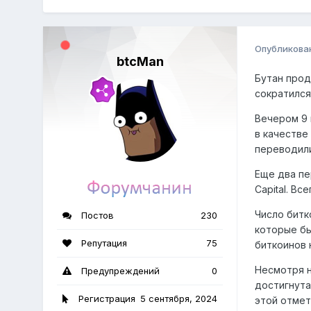
Опубликова
btcMan
Бутан прод
сократился
Вечером 9 
в качестве
переводили
Еще два пе
Capital. Вс
Число битк
Постов
230
которые бы
Репутация
75
биткоинов 
Несмотря н
Предупреждений
0
достигнута
Регистрация
5 сентября, 2024
этой отмет