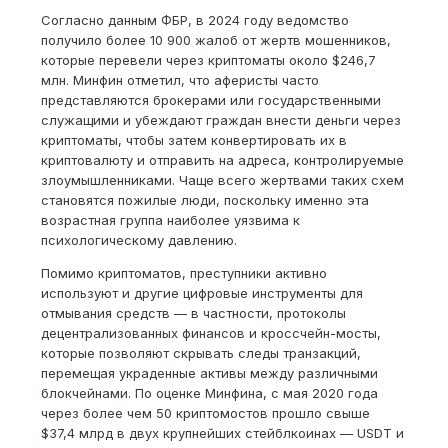
Согласно данным ФБР, в 2024 году ведомство
получило более 10 900 жалоб от жертв мошенников,
которые перевели через криптоматы около $246,7
млн. Минфин отметил, что аферисты часто
представляются брокерами или государственными
служащими и убеждают граждан внести деньги через
криптоматы, чтобы затем конвертировать их в
криптовалюту и отправить на адреса, контролируемые
злоумышленниками. Чаще всего жертвами таких схем
становятся пожилые люди, поскольку именно эта
возрастная группа наиболее уязвима к
психологическому давлению.
Помимо криптоматов, преступники активно
используют и другие цифровые инструменты для
отмывания средств — в частности, протоколы
децентрализованных финансов и кроссчейн-мосты,
которые позволяют скрывать следы транзакций,
перемещая украденные активы между различными
блокчейнами. По оценке Минфина, с мая 2020 года
через более чем 50 криптомостов прошло свыше
$37,4 млрд в двух крупнейших стейблкоинах — USDT и