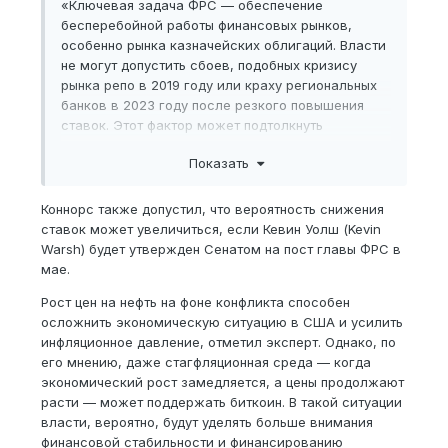
«Ключевая задача ФРС — обеспечение
бесперебойной работы финансовых рынков,
особенно рынка казначейских облигаций. Власти
не могут допустить сбоев, подобных кризису
рынка репо в 2019 году или краху региональных
банков в 2023 году после резкого повышения
ставок. Этот фактор может подтолкнуть
политиков к постепенному снижению процентных
Показать
ставок, особенно если правительство начнет
выпускать больше краткосрочных казначейских
векселей вместо долгосрочных облигаций. Когда
Коннорс также допустил, что вероятность снижения
ставки снижаются, а долг продолжает расти, это
ставок может увеличиться, если Кевин Уолш (Kevin
создает условия, при которых биткоин обычно
Warsh) будет утвержден Сенатом на пост главы ФРС в
показывает хорошие результаты», — заявил
мае.
эксперт.
Рост цен на нефть на фоне конфликта способен
осложнить экономическую ситуацию в США и усилить
инфляционное давление, отметил эксперт. Однако, по
его мнению, даже стагфляционная среда — когда
экономический рост замедляется, а цены продолжают
расти — может поддержать биткоин. В такой ситуации
власти, вероятно, будут уделять больше внимания
финансовой стабильности и финансированию