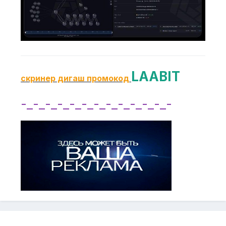
LAABIT
скринер дигаш промокод
-_-_-_-_-_-_-_-_-_-_-_-_-