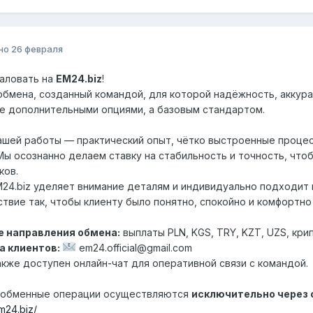
но
26 февраля
аловать на
EM24.biz
!
бмена, созданный командой, для которой надёжность, аккура
е дополнительными опциями, а базовым стандартом.
ашей работы — практический опыт, чётко выстроенные проце
Мы осознанно делаем ставку на стабильность и точность, чт
ков.
24.biz уделяет внимание деталям и индивидуально подходит 
твие так, чтобы клиенту было понятно, спокойно и комфортно 
 направления обмена:
выплаты PLN, KGS, TRY, KZT, UZS, кри
 клиентов:
em24.official@gmail.com
акже доступен онлайн-чат для оперативной связи с командой.
е обменные операции осуществляются
исключительно через
em24.biz/