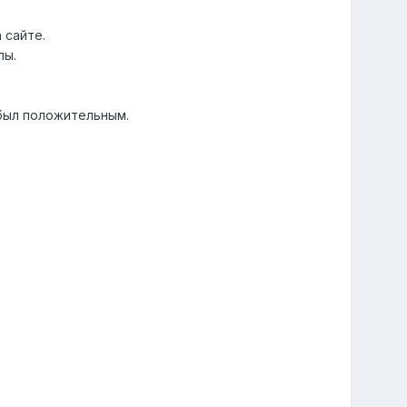
 сайте.
лы.
был положительным.