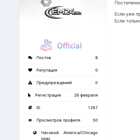
Постепенно
Если уже п
Если тольк
Постов
8
Репутация
0
Предупреждений
0
Регистрация
26 февраля
ID
1 267
Просмотров профиля
50
Часовой
America/Chicago
пояс