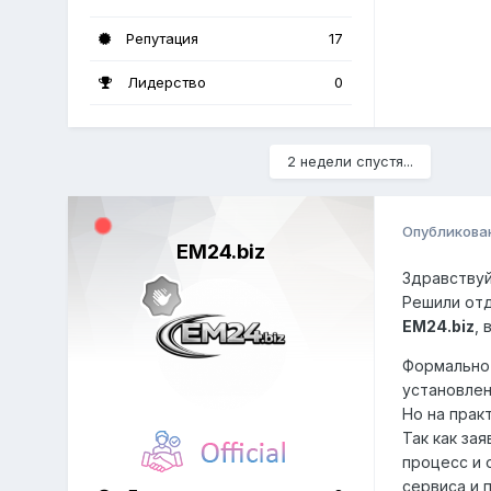
Репутация
17
Лидерство
0
2 недели спустя...
Опубликова
EM24.biz
Здравствуй
Решили отд
EM24.biz
, 
Формально 
установлен
Но на прак
Так как за
процесс и 
сервиса и 