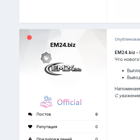
Опубликова
EM24.biz
EM24.biz 
Что нового
Выпла
Вывод
Напоминаем
С уважение
Постов
8
Репутация
0
Предупреждений
0