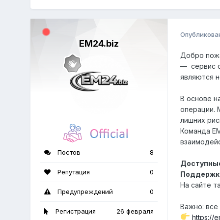
Опубликова
EM24.biz
Добро пож
— сервис о
являются н
В основе н
операции. 
лишних рис
Команда EM
взаимодейс
Постов
8
Доступные
Репутация
0
Поддержка
На сайте т
Предупреждений
0
Важно: вс
Регистрация
26 февраля
https://