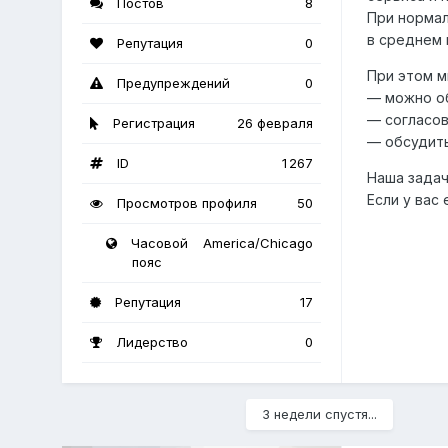
Постов
8
При нормал
в среднем 
Репутация
0
При этом м
Предупреждений
0
— можно об
— согласов
Регистрация
26 февраля
— обсудит
ID
1 267
Наша задач
Если у вас
Просмотров профиля
50
Часовой
America/Chicago
пояс
Репутация
17
Лидерство
0
3 недели спустя...