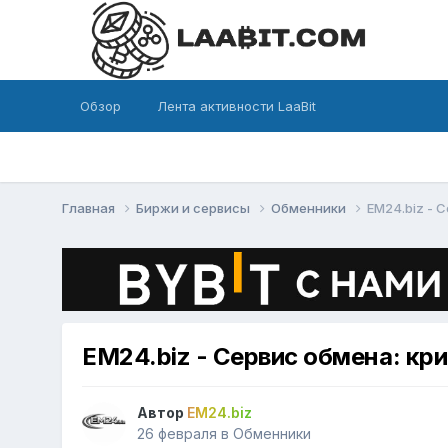
Обзор
Лента активности LaaBit
Главная
Биржи и сервисы
Обменники
EM24.biz - 
EM24.biz - Сервис обмена: кри
Автор
EM24.biz
26 февраля
в
Обменники