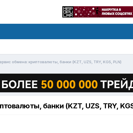
Сервис обмена: криптовалюты, банки (KZT, UZS, TRY, KGS, PLN)
птовалюты, банки (KZT, UZS, TRY, KGS