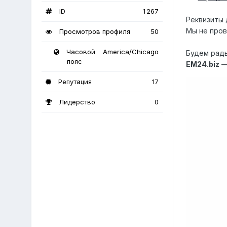
ID
1 267
Реквизиты 
Мы не пров
Просмотров профиля
50
Часовой
America/Chicago
Будем рады
пояс
EM24.biz
—
Репутация
17
Лидерство
0