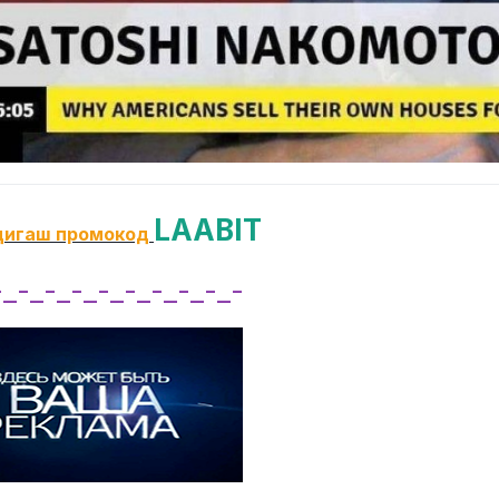
LAABIT
дигаш промокод
-_-_-_-_-_-_-_-_-_-