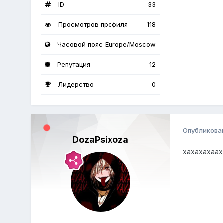
ID
33
Просмотров профиля
118
Часовой пояс
Europe/Moscow
Репутация
12
Лидерство
0
Опубликова
DozaPsixoza
хахахахаах