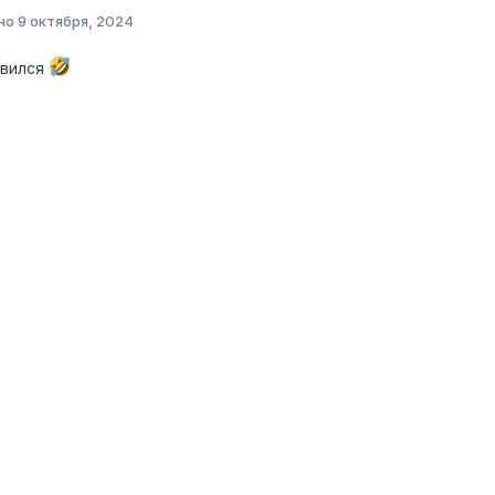
но
9 октября, 2024
ивился