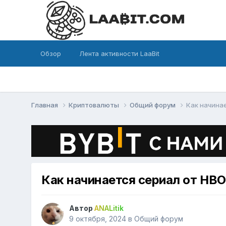
Обзор
Лента активности LaaBit
Главная
Криптовалюты
Общий форум
Как начина
Как начинается сериал от HBO
Автор
ANALitik
9 октября, 2024
в
Общий форум