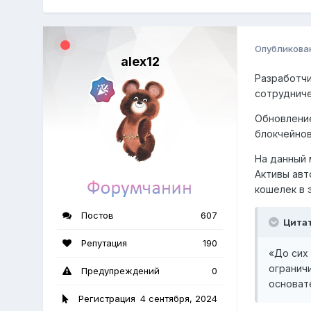
Опубликова
alex12
Разработчи
сотрудниче
Обновление
блокчейнов
На данный 
Активы авт
кошелек в 
Постов
607
Цита
Репутация
190
«До сих
огранич
Предупреждений
0
основате
Регистрация
4 сентября, 2024