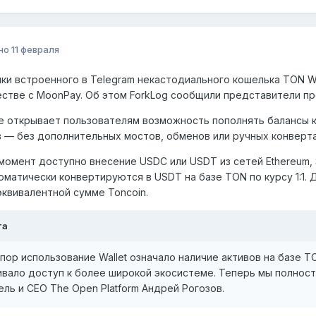
но
11 февраля
ки встроенного в Telegram некастодиального кошелька TON Wa
стве с MoonPay. Об этом ForkLog сообщили представители пр
 открывает пользователям возможность пополнять балансы 
 — без дополнительных мостов, обменов или ручных конверта
момент доступно внесение USDC или USDT из сетей Ethereum, Sol
оматически конвертируются в USDT на базе TON по курсу 1:1. 
эквивалентной сумме Toncoin.
та
 пор использование Wallet означало наличие активов на базе 
ивало доступ к более широкой экосистеме. Теперь мы полност
ль и CEO The Open Platform Андрей Рогозов.