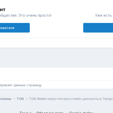
унт
обществе. Это очень просто!
Уже есть 
зователя
н
тривает данную страницу
ьткоины
TON
TON Wallet запустил кроссчейн-депозиты в Teleg