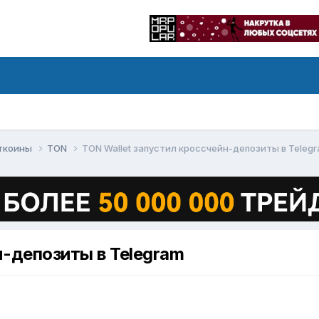
ьткоины
TON
TON Wallet запустил кроссчейн-депозиты в Teleg
н-депозиты в Telegram