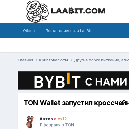
Обзор
Лента активности LaaBit
Главная
Криптовалюты
Другие форки биткоина, ал
TON Wallet запустил кроссчей
Автор
alex12
11 февраля
в
TON