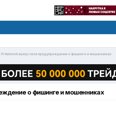
Pi Network выпустила предупреждение о фишинге и мошенниках
реждение о фишинге и мошенниках