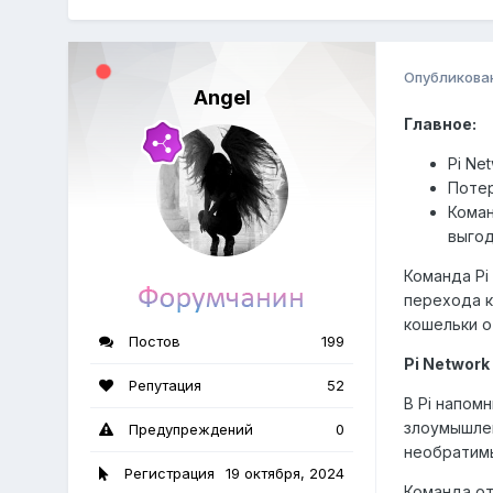
Опубликова
Angel
Главное:
Pi Ne
Потер
Коман
выгод
Команда Pi
перехода к
кошельки о
Постов
199
Pi Networ
Репутация
52
В Pi напом
злоумышлен
Предупреждений
0
необратим
Регистрация
19 октября, 2024
Команда от