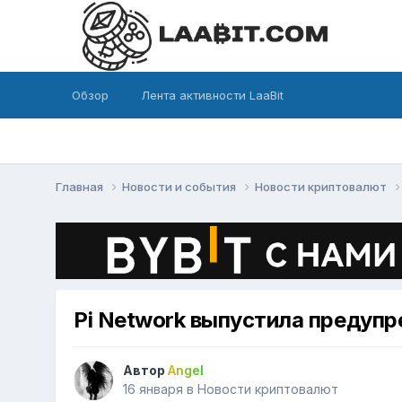
Обзор
Лента активности LaaBit
Главная
Новости и события
Новости криптовалют
Pi Network выпустила предуп
Автор
Angel
16 января
в
Новости криптовалют