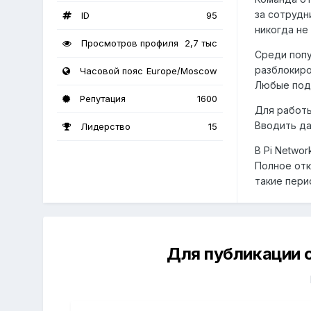
за сотрудн
ID
95
никогда не
Просмотров профиля
2,7 тыс
Среди попу
разблокиро
Часовой пояс
Europe/Moscow
Любые под
Репутация
1600
Для работы
Вводить да
Лидерство
15
В Pi Netwo
Полное отк
такие пери
Для публикации 