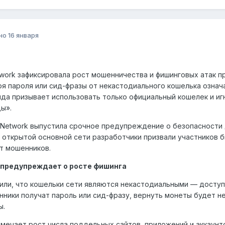
но
16 января
twork зафиксировала рост мошенничества и фишинговых атак п
я пароля или сид-фразы от некастодиального кошелька означа
да призывает использовать только официальный кошелек и и
ы».
 Network выпустила срочное предупреждение о безопасности 
 открытой основной сети разработчики призвали участников 
т мошенников.
k предупреждает о росте фишинга
нили, что кошельки сети являются некастодиальными — доступ 
ники получат пароль или сид-фразу, вернуть монеты будет н
ы.
мечает рост числа поддельных сайтов, приложений и аккаунт