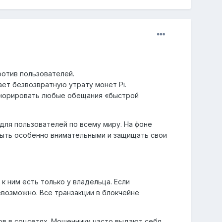
ротив пользователей.
ет безвозвратную утрату монет Pi.
гнорировать любые обещания «быстрой
для пользователей по всему миру. На фоне
быть особенно внимательными и защищать свои
к ним есть только у владельца. Если
евозможно. Все транзакции в блокчейне
ов в соцсетях. Мошенники часто выдают себя