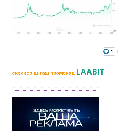
1
LAABIT
скринер дигаш промокод
-_-_-_-_-_-_-_-_-_-_-_-_-