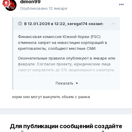
dimon99
Опубликовано
12 января
В 12.01.2026 в 12:22,
serega174
сказал:
Финансовая комиссия Южной Кореи (FSC)
отменила запрет на инвестиции корпораций в
криптовалюты, сообщают местные СМИ.
Окончательные правила опубликуют в январе или
феврале. Согласно проекту, юридические лица
смогут направлять до 5% акционерного капитала
в монеты из топ-20 по рыночной капитализации.
Стейблкоины в этот список пока не входят —
Показать
решение по ним примут позже.
норм они могут выкупить обьем с рынка
Инвестиции разрешат только через пять
крупнейших регулируемых бирж страны: Upbit,
Bithumb, Korbit, INEX и Coinone.
Южнокорейское правительство запретило
корпорациям вкладываться в криптовалюты в
Для публикации сообщений создайте
2017 году. Поводом стали опасения касательно