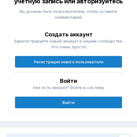
учётную запись или авторизуйтесь
отмывания денег.
Вы должны быть пользователем, чтобы оставить
Потенциальный эффект
комментарий
Эксперты Seoul Economic Daily ожидают, что на
рынок выйдут более 3500 корпораций, что
Создать аккаунт
обеспечит приток «десятков триллионов вон».
Зарегистрируйте новый аккаунт в нашем сообществе.
Это очень просто!
В качестве примера журналисты привели
интернет-гиганта Naver с капиталом $18,4 млрд
(27 трлн вон). В рамках лимита в 5% компания
Регистрация нового пользователя
теоретически могла бы приобрести около 10 000
BTC.
Войти
Снятие запрета способно ускорить запуск
Уже есть аккаунт? Войти в систему.
национального стейблкоина и одобрение
спотовых биткоин-ETF, вопрос по которым долгое
время оставался замороженным.
Войти
Открытие корпоративного доступа к рынку может
дать импульс развитию местных криптокомпаний,
блокчейн-стартапов и сектора DAT, а также
стимулировать внутренние инвестиции в
цифровые активы.