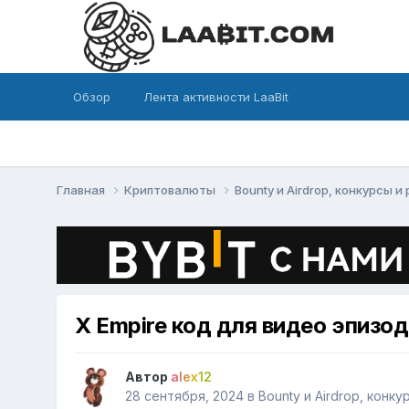
Обзор
Лента активности LaaBit
Главная
Криптовалюты
Bounty и Airdrop, конкурсы 
X Empire код для видео эпизод
Автор
alex12
28 сентября, 2024
в
Bounty и Airdrop, конк