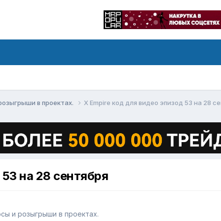
и розыгрыши в проектах.
X Empire код для видео эпизод 53 на 28 с
 53 на 28 сентября
урсы и розыгрыши в проектах.