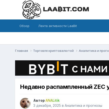
Обзор
Лента активности LaaBit
Главная
Торговля криптовалютой
Аналитика и прог
Недавно распампленный ZEC у
Автор
ANALitik
3 декабря, 2025
в
Аналитика и прогнозы