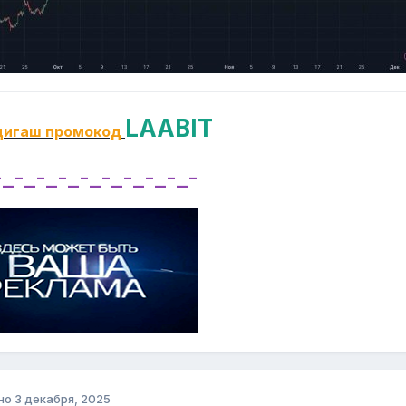
LAABIT
дигаш промокод
-_-_-_-_-_-_-_-_-_-
но
3 декабря, 2025