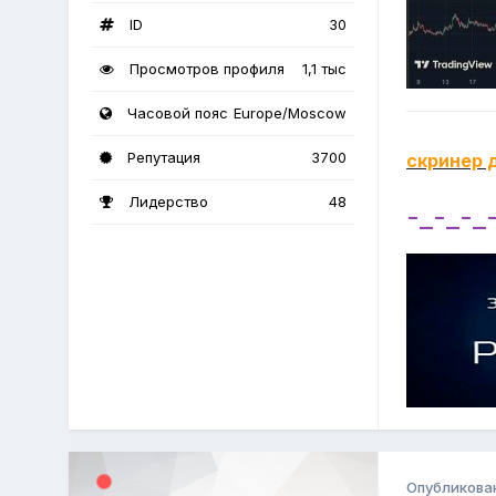
ID
30
Просмотров профиля
1,1 тыс
Часовой пояс
Europe/Moscow
Репутация
3700
скринер 
Лидерство
48
-_-_-_
Опубликова