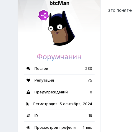
btcMan
это понятн
Постов
230
Репутация
75
Предупреждений
0
Регистрация
5 сентября, 2024
ID
19
Просмотров профиля
1 тыс