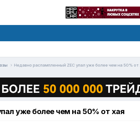
нозы
Недавно распампленный ZEC упал уже более чем на 50% от 
пал уже более чем на 50% от хая