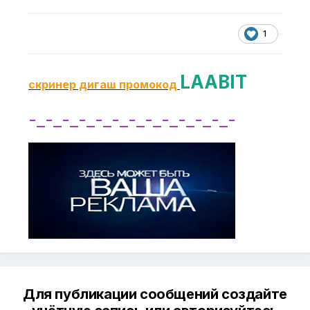
1
LAABIT
скринер дигаш промокод
-_-_-_-_-_-_-_-_-_-_-_-_-
Для публикации сообщений создайте