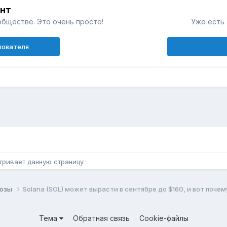
унт
обществе. Это очень просто!
Уже есть 
зователя
н
тривает данную страницу
нозы
Solana (SOL) может вырасти в сентябре до $160, и вот почем
Тема
Обратная связь
Cookie-файлы