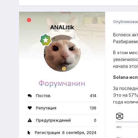
Опубликова
ANALitik
Всплеск ак
Разбираемс
В этом мес
увеличилос
начала этог
Solana ис
За последн
Это на 57%
Постов
414
года колич
Репутация
136
Предупреждений
0
Регистрация
6 сентября, 2024