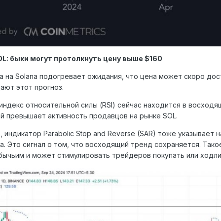
OL: быки могут протолкнуть цену выше $160
а на Solana подогревает ожидания, что цена может скоро до
ют этот прогноз.
индекс относительной силы (RSI) сейчас находится в восходя
й превышает активность продавцов на рынке SOL.
, индикатор Parabolic Stop and Reverse (SAR) тоже указывает 
а. Это сигнал о том, что восходящий тренд сохраняется. Так
бычьим и может стимулировать трейдеров покупать или ходли