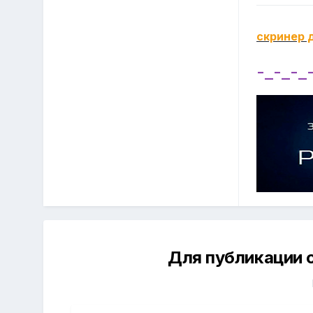
скринер 
-_-_-_
Для публикации 