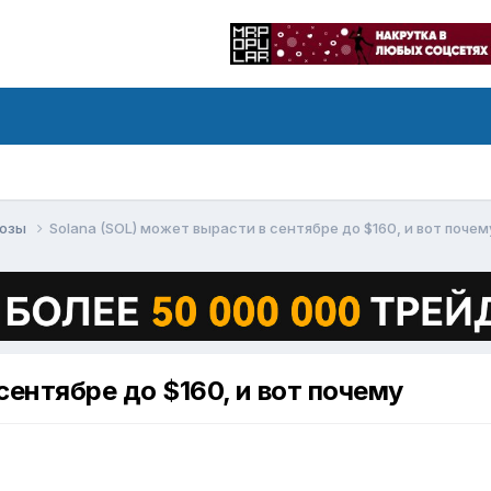
нозы
Solana (SOL) может вырасти в сентябре до $160, и вот почем
сентябре до $160, и вот почему