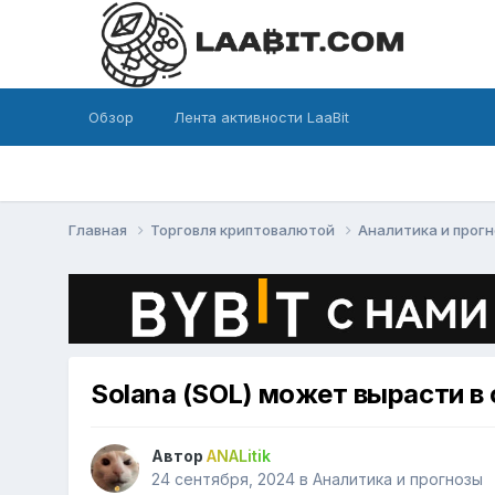
Обзор
Лента активности LaaBit
Главная
Торговля криптовалютой
Аналитика и прог
Solana (SOL) может вырасти в 
Автор
ANALitik
24 сентября, 2024
в
Аналитика и прогнозы