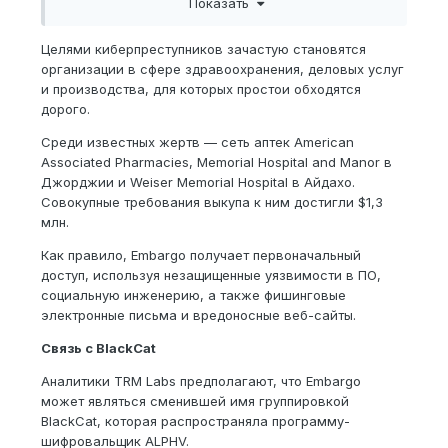
Показать
снизить внимание со стороны СМИ», — заявили в
TRM Labs.
Целями киберпреступников зачастую становятся
организации в сфере здравоохранения, деловых услуг
и производства, для которых простои обходятся
дорого.
Среди известных жертв — сеть аптек American
Associated Pharmacies, Memorial Hospital and Manor в
Джорджии и Weiser Memorial Hospital в Айдахо.
Совокупные требования выкупа к ним достигли $1,3
млн.
Как правило, Embargo получает первоначальный
доступ, используя незащищенные уязвимости в ПО,
социальную инженерию, а также фишинговые
электронные письма и вредоносные веб-сайты.
Связь с BlackCat
Аналитики TRM Labs предполагают, что Embargo
может являться сменившей имя группировкой
BlackCat, которая распространяла программу-
шифровальщик ALPHV.