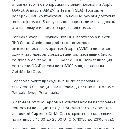
открыла торги фьючерсами на акции компаний Apple
(AAPL), Amazon (AMZN) и Tesla (TSLA). Торговля
бессрочными контрактами на ценные бумаги доступна
на платформе с 5 августа, пользователи могут делать
это напрямую из своего криптокошелька.
PancakeSwap — крупнейшая DEX-платформа в сети
BNB Smart Chain, она работает по модели
автоматического маркетмейкера (AMM) и является
одним из лидеров среди децентрализованных бирж,
ее доля в секторе DEX — более 30%. Капитализация
ее токена CAKE превышает $900 млн, по данным
CoinMarketCap.
Торговля будет проходить в виде бессрочных
фьючерсов с кредитным плечом до 25x на платформе
PancakeSwap Perpetuals.
В отличие от фьючерсов на криптовалюты бессрочные
контракты на акции торгуются только в часы работы
фондовой
биржи
в США. Она открыта с понедельника
по пятницу с 13:30 до 20:00 UTC (с 16:30 до 23:00 мск).
В начале июля доступ к PancakeSwap заблокировали