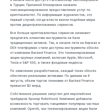
в Турции. Причиной блокировки назвали
«несанкционированное предоставление услуг по
криптовалюте». По информации журналистов, это
первый случай, когда власти ввели подобные меры
против децентрализованных сервисов.
Все больше криптовалютных сервисов начинают
предлагать клиентам инструменты на базе
традиционных активов. Так, в начале лета на биржах и
DEX-платформах стали доступны инструменты xStocks
от компании Backed Finance. Это токенизированные
акции крупных компаний, включая Apple, Microsoft,
Tesla и S&P 500, а также фондовые индексы.
По заявлению разработчиков, каждый токен xStocks
обеспечен реальными активами. По данным на 6
августа, объем торгов токенами от Backed Finance
превысил $2 млрд.
Собственное решение запустил для европейских
трейдеров брокер Robinhood. Компания добавила
возможность торговать «акциями» популярны частных
компаний. OpenAI, чьи токенизированные акции были