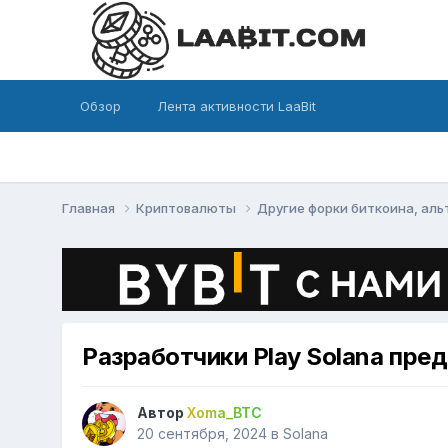
Обзор
Лента активности LaaBit
Главная
Криптовалюты
Другие форки биткоина, ал
Paзpaбoтчики Plaу Solana пpe
Автор
Xoma_BTC
20 сентября, 2024
в
Solana