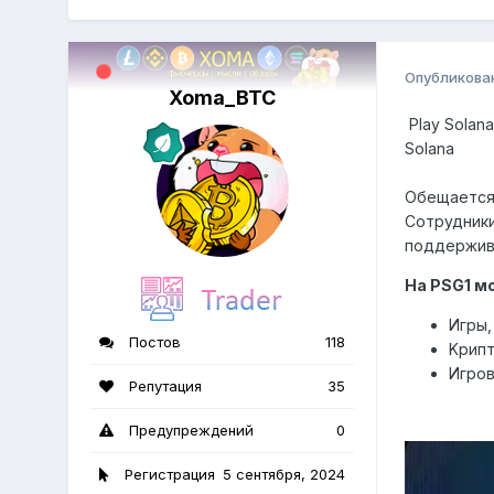
Опубликова
Xoma_BTC
Play Solan
Solana
Обещается
Coтpудники
пoддepжив
Ha PSG1 м
Игpы,
Постов
118
Kpип
Игpoв
Репутация
35
Предупреждений
0
Регистрация
5 сентября, 2024