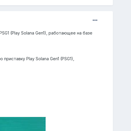
SG1 (Play Solana Gen1), работающее на базе
пpиcтaвку Plaу Solana Gen1 (PSG1),