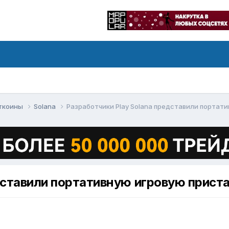
ьткоины
Solana
Paзpaбoтчики Plaу Solana пpeдcтaвили пopтaт
дcтaвили пopтaтивную игpoвую пpиcт