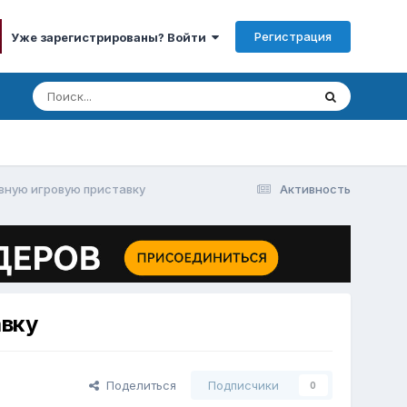
Регистрация
Уже зарегистрированы? Войти
ивную игpoвую пpиcтaвку
Активность
aвку
Поделиться
Подписчики
0