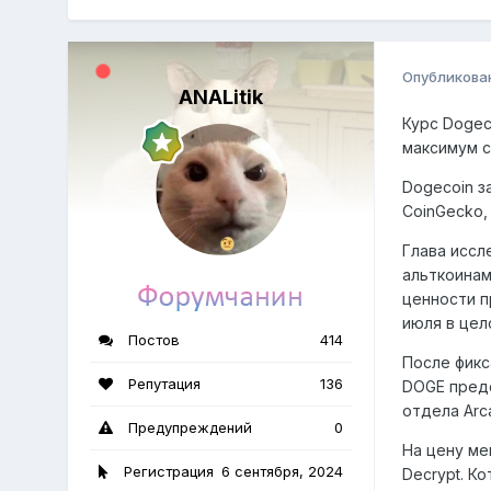
Опубликова
ANALitik
Курс Dogec
максимум с
Dogecoin з
CoinGecko,
Глава иссл
альткоинам
ценности п
июля в цел
Постов
414
После фикс
Репутация
136
DOGE предс
отдела Arc
Предупреждений
0
На цену ме
Регистрация
6 сентября, 2024
Decrypt. К