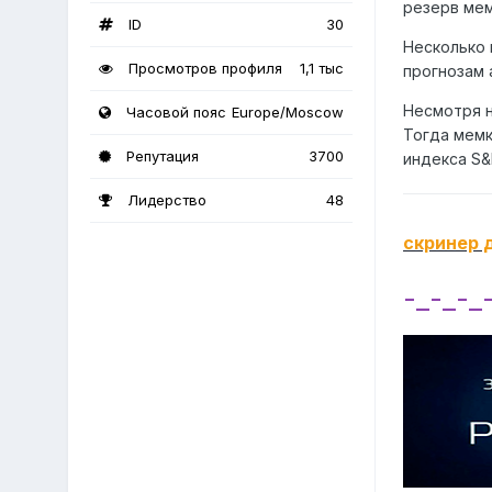
резерв мем
ID
30
Несколько 
Просмотров профиля
1,1 тыс
прогнозам 
Несмотря н
Часовой пояс
Europe/Moscow
Тогда мемк
Репутация
3700
индекса S&
Лидерство
48
скринер 
-_-_-_