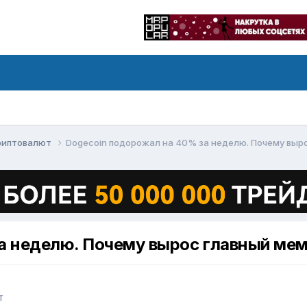
криптовалют
Dogecoin подорожал на 40% за неделю. Почему выр
а неделю. Почему вырос главный ме
т