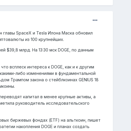
 главы SpaceX и Tesla Илона Маска обновил
иптовалюты из 100 крупнейших.
й $39,8 млрд. На 13:30 мск DOGE, по данным
 что всплеск интереса к DOGE, как и к другим
м какими-либо изменениями в фундаментальной
дом Трампом закона о стейблкоинах GENIUS 18
мкоины.
 переводят капитал в менее крупные активы, а
тметила руководитель исследовательского
овых биржевых фондах (ETF) на альткоин, пишет
тратегии накопления DOGE и планах создать