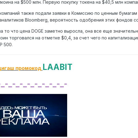
коина на $500 млн. Первую покупку токена на $40,5 млн компа
компаний также подали заявки в Комиссию по ценным бумагам 
аналитиков Blооmberg, вероятность одобрения этих фондов с
а то что цена DOGE заметно выросла, она все еще значитель
оин торговался на отметке $0,4, за счет чего по капитализа
P 500.
LAABIT
дигаш промокод
-_-_-_-_-_-_-_-_-_-