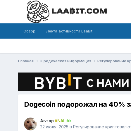
Обзор
Лента активности LaaBit
Главная
Юридическая информация
Регулирование 
Dogecoin подорожал на 40% з
Автор
ANALitik
22 июля, 2025
в
Регулирование криптовалю