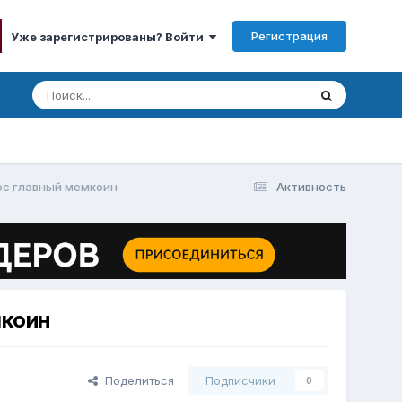
Регистрация
Уже зарегистрированы? Войти
ос главный мемкоин
Активность
мкоин
Поделиться
Подписчики
0