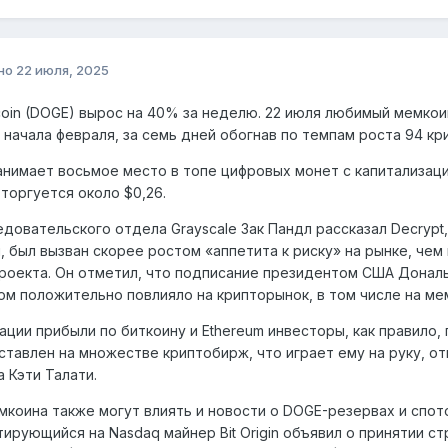
но
22 июля, 2025
oin (DOGE) вырос на 40% за неделю. 22 июля любимый мемкоин
 начала февраля, за семь дней обогнав по темпам роста 94 кр
анимает восьмое место в топе цифровых монет с капитализацие
 торгуется около $0,26.
едовательского отдела Grayscale Зак Пандл рассказал Decrypt,
, был вызван скорее ростом «аппетита к риску» на рынке, че
роекта. Он отметил, что подписание президентом США Дональ
ом положительно повлияло на крипторынок, в том числе на ме
ации прибыли по биткоину и Ethereum инвесторы, как правило,
тавлен на множестве криптобирж, что играет ему на руку, о
a Кэти Талати.
мкоина также могут влиять и новости о DOGE-резервах и спот
отирующийся на Nasdaq майнер Bit Origin объявил о принятии с