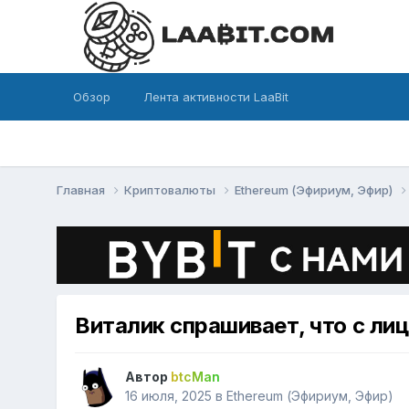
Обзор
Лента активности LaaBit
Главная
Криптовалюты
Ethereum (Эфириум, Эфир)
Виталик спрашивает, что с ли
Автор
btcMan
16 июля, 2025
в
Ethereum (Эфириум, Эфир)