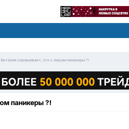
Виталик спрашивает, что с лицом паникеры ?!
цом паникеры ?!