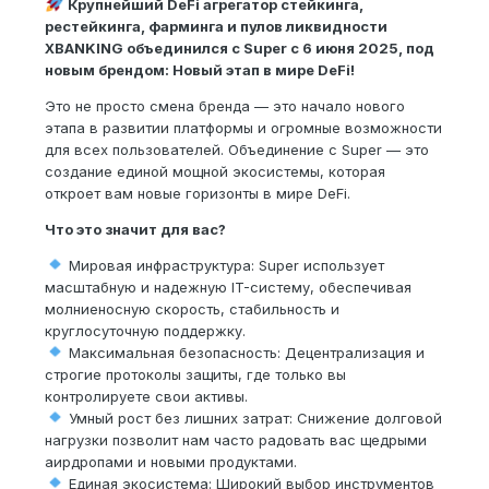
Крупнейший DeFi агрегатор стейкинга,
рестейкинга, фарминга и пулов ликвидности
XBANKING объединился с Super с 6 июня 2025, под
новым брендом: Новый этап в мире DeFi!
Это не просто смена бренда — это начало нового
этапа в развитии платформы и огромные возможности
для всех пользователей. Объединение с Super — это
создание единой мощной экосистемы, которая
откроет вам новые горизонты в мире DeFi.
Что это значит для вас?
Мировая инфраструктура: Super использует
масштабную и надежную IT-систему, обеспечивая
молниеносную скорость, стабильность и
круглосуточную поддержку.
Максимальная безопасность: Децентрализация и
строгие протоколы защиты, где только вы
контролируете свои активы.
Умный рост без лишних затрат: Снижение долговой
нагрузки позволит нам часто радовать вас щедрыми
аирдропами и новыми продуктами.
Единая экосистема: Широкий выбор инструментов