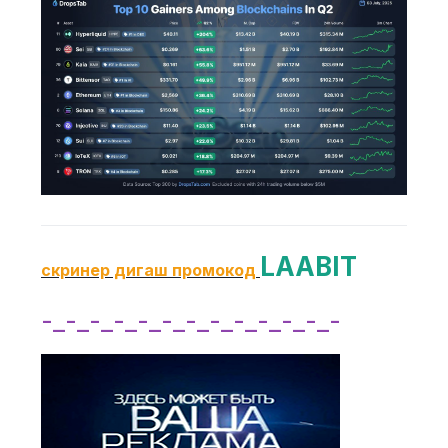
LAABIT
скринер дигаш промокод
-_-_-_-_-_-_-_-_-_-_-_-_-