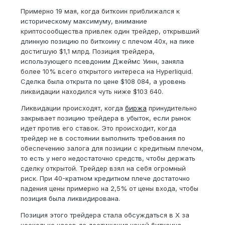
Примерно 19 мая, когда биткоин приближался к
историческому максимуму, внимание
криптосообщества привлек один трейдер, открывший
длинную позицию по биткоину с плечом 40x, на пике
достигшую $1,1 млрд. Позиция трейдера,
использующего псевдоним Джеймс Уинн, заняла
более 10% всего открытого интереса на Hyperliquid.
Сделка была открыта по цене $108 084, а уровень
ликвидации находился чуть ниже $103 640.
Ликвидации происходят, когда
биржа
принудительно
закрывает позицию трейдера в убыток, если рынок
идет против его ставок. Это происходит, когда
трейдер не в состоянии выполнить требования по
обеспечению залога для позиции с кредитным плечом,
то есть у него недостаточно средств, чтобы держать
сделку открытой. Трейдер взял на себя огромный
риск. При 40-кратном кредитном плече достаточно
падения цены примерно на 2,5% от цены входа, чтобы
позиция была ликвидирована.
Позиция этого трейдера стала обсуждаться в X за