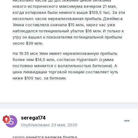
несколько часов до достижения ценой биткоина
нового исторического максимума вечером 21 мая,
когда котировки были немного выше $109,5 тыс. За эти
несколько часов нереализованная прибыль Джеймса
Уинна составляла сначала $15 млн, через час уже
наблюдался потенциальный убыток $16 млн. И только к
утру он вышел к показателям потенциальной прибыли
около $39 млн.
На 16:35 мск Уинн имеет нереализованную прибыль
более чем $14,5 млн, согласно Hyperdash (сумма
постоянно меняется с волатильностью биткоина). А
цена ликвидации торговой позиции составляет чуть
ниже $100 тыс. за биткоин.
serega174
Опубликовано
23 мая, 2025
скоро начнётся великая бритва