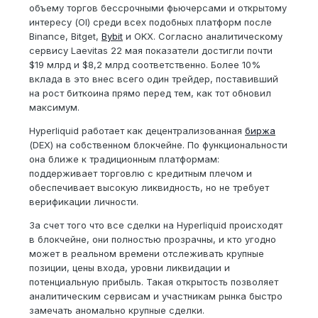
объему торгов бессрочными фьючерсами и открытому
интересу (OI) среди всех подобных платформ после
Binance, Bitget,
Bybit
и OKX. Согласно аналитическому
сервису Laevitas 22 мая показатели достигли почти
$19 млрд и $8,2 млрд соответственно. Более 10%
вклада в это внес всего один трейдер, поставивший
на рост биткоина прямо перед тем, как тот обновил
максимум.
Hyperliquid работает как децентрализованная
биржа
(DEX) на собственном блокчейне. По функциональности
она ближе к традиционным платформам:
поддерживает торговлю с кредитным плечом и
обеспечивает высокую ликвидность, но не требует
верификации личности.
За счет того что все сделки на Hyperliquid происходят
в блокчейне, они полностью прозрачны, и кто угодно
может в реальном времени отслеживать крупные
позиции, цены входа, уровни ликвидации и
потенциальную прибыль. Такая открытость позволяет
аналитическим сервисам и участникам рынка быстро
замечать аномально крупные сделки.