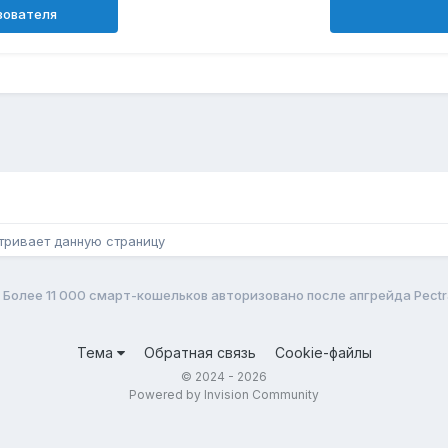
зователя
н
тривает данную страницу
Более 11 000 смарт-кошельков авторизовано после апгрейда Pectr
Тема
Обратная связь
Cookie-файлы
© 2024 - 2026
Powered by Invision Community