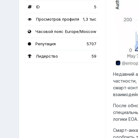
ID
5
Просмотров профиля
1,3 тыс
Часовой пояс
Europe/Moscow
Репутация
5707
Лидерство
59
Недавний а
частности,
смарт-конт
взаимодейс
После обно
специальны
логики EOA
Смарт-акка
одобрить т