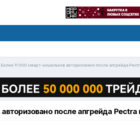
Более 11 000 смарт-кошельков авторизовано после апгрейда Pectr
авторизовано после апгрейда Pectra 