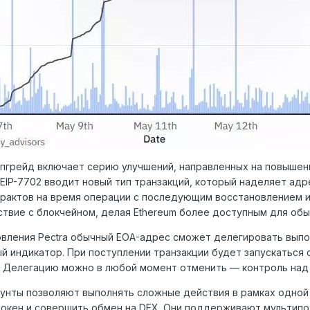
пгрейд включает серию улучшений, направленных на повышени
 EIP-7702 вводит новый тип транзакций, который наделяет ад
рактов на время операции с последующим восстановлением и
твие с блокчейном, делая Ethereum более доступным для обы
вления Pectra обычный EOA-адрес сможет делегировать выпо
й индикатор. При поступлении транзакции будет запускатьс
. Делегацию можно в любой момент отменить — контроль над
унты позволяют выполнять сложные действия в рамках одной
окен и совершить обмен на DEX. Они поддерживают мультипо