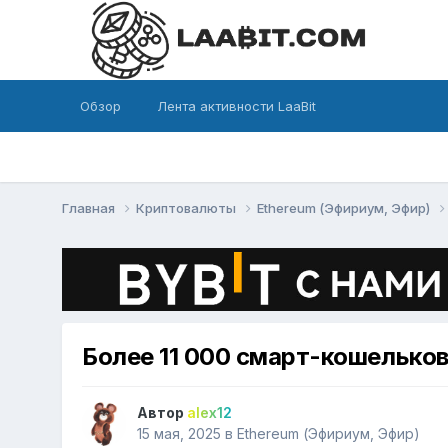
Обзор
Лента активности LaaBit
Главная
Криптовалюты
Ethereum (Эфириум, Эфир)
Более 11 000 смарт-кошельков 
Автор
alex12
15 мая, 2025
в
Ethereum (Эфириум, Эфир)