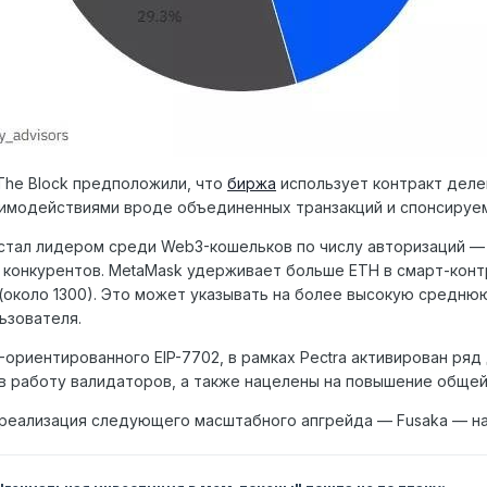
The Block предположили, что
биржа
использует контракт деле
имодействиями вроде объединенных транзакций и спонсируем
 стал лидером среди Web3-кошельков по числу авторизаций —
 конкурентов. MetaMask удерживает больше ETH в смарт-контр
(около 1300). Это может указывать на более высокую среднюю
ьзователя.
ориентированного EIP-7702, в рамках Pectra активирован ряд 
в работу валидаторов, а также нацелены на повышение общей
реализация следующего масштабного апгрейда — Fusaka — на