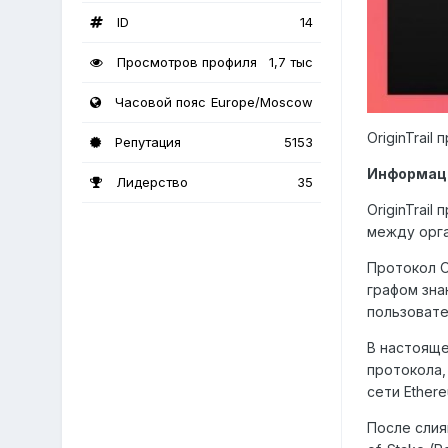
ID
14
Просмотров профиля
1,7 тыс
Часовой пояс
Europe/Moscow
OriginTrail
Репутация
5153
Информац
Лидерство
35
OriginTrai
между орга
Протокол O
графом знан
пользовате
В настоящее
протокола,
сети Ethere
После слия