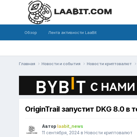
Обзор
Лента активности LaaBit
Главная
Новости и события
Новости криптовалют
OriginTrail запустит DKG 8.0 в
Автор
laabit_news
11 сентября, 2024
в
Новости криптовалют