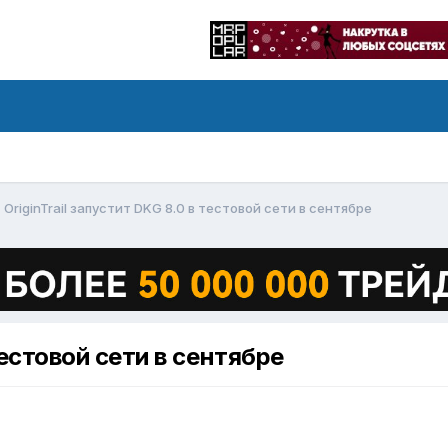
OriginTrail запустит DKG 8.0 в тестовой сети в сентябре
 тестовой сети в сентябре