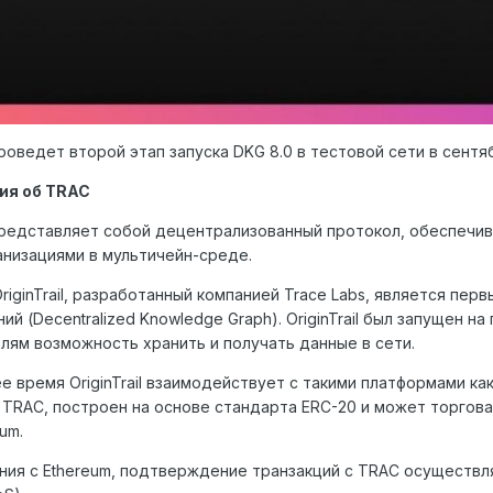
 проведет второй этап запуска DKG 8.0 в тестовой сети в сентя
ия об TRAC
l представляет собой децентрализованный протокол, обеспе
низациями в мультичейн-среде.
riginTrail, разработанный компанией Trace Labs, является п
ий (Decentralized Knowledge Graph). OriginTrail был запущен н
лям возможность хранить и получать данные в сети.
 время OriginTrail взаимодействует с такими платформами как 
 TRAC, построен на основе стандарта ERC-20 и может торгов
um.
ния с Ethereum, подтверждение транзакций с TRAC осуществл