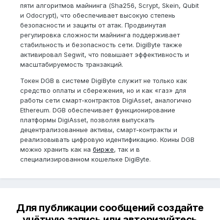
пяти алгоритмов майнинга (Sha256, Scrypt, Skein, Qubit
и Odocrypt), что обеспечивает высокую степень
безопасности и защиты от атак. Продвинутая
регулировка сложности майнинга поддерживает
стабильность и безопасность сети. DigiByte также
активировал Segwit, что повышает эффективность и
масштабируемость транзакций.
Токен DGB в системе DigiByte служит не только как
средство оплаты и сбережения, но и как «газ» для
работы сети смарт-контрактов DigiAsset, аналогично
Ethereum. DGB обеспечивает функционирование
платформы DigiAsset, позволяя выпускать
децентрализованные активы, смарт-контракты и
реализовывать цифровую идентификацию. Коины DGB
можно хранить как на
бирже
, так и в
специализированном кошельке DigiByte.
Для публикации сообщений создайте
учётную запись или авторизуйтесь