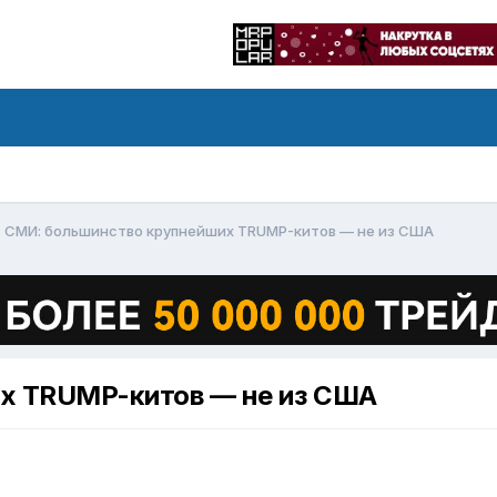
СМИ: большинство крупнейших TRUMP-китов — не из США
х TRUMP-китов — не из США