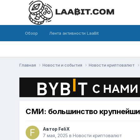
Обзор
Лента активности LaaBit
Главная
Новости и события
Новости криптовалют
СМИ: большинство крупнейши
Автор
FeliX
7 мая, 2025
в
Новости криптовалют