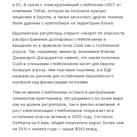
в ЕС. В связи с этим крупнейший стейблкоин USDT от
компании Tether, которая не получила нужную
лицензию в Европе, а также несколько других токенов
были удалены с криптобирж на территории блока.
Европейские регуляторы открыто говорят об опасности
распространения долларовых стейблкоинов и
введения их в правовое поле США как о глобальной
угрозе. Так, например, министр экономики Италии
Джанкарло Джорджетти заявил, что новая политика
США в отношении стейблкоинов несет для Европы
большую угрозу, чем торговые пошлины, а в ЕЦБ
назвали их риском для ослабления европейского
контроля над финансовыми потоками.
Тем не менее стейблкоины остаются центральным
элементом крипторынка, обсуждаемого во всем мире
как на уровне регуляторов, так и финтех-компаний. А
рост капитализации стейблкоинов опережает все
остальные классы активов в 2025 году. Согласно
Defillama на 6 мая, общий показатель вырос более чем
на 20% с начала года — выше $242 млрд.