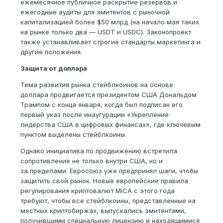
ежемесячное публичное раскрытие резервов и
ежегодные аудиты для эмитентов с рыночной
капитализацией более $50 млрд (на начало мая таких
на рынке только два — USDT и USDC). Законопроект
также устанавливает строгие стандарты маркетинга и
другие положения.
Защита от доллара
Тема развития рынка стейблкоинов на основе
доллара продвигается президентом США Дональдом
Трампом с конца января, когда был подписан его
первый указ после инаугурации «Укрепление
лидерства США в цифровых финансах», где ключевым
пунктом выделены стейблкоины.
Однако инициатива по продвижению встретила
сопротивление не только внутри США, но и
за пределами. Евросоюз уже предпринял шаги, чтобы
защитить свой рынок. Новые европейские правила
регулирования криптовалют MiCA с этого года
требуют, чтобы все стейблкоины, представленные на
местных криптобиржах, выпускались эмитентами,
получившими специальную лицензию и находящимися