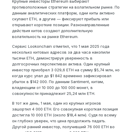
Крупные инвесторы Ethereum выбирают
противоположные стратегии на волатильном рынке. По
данным аналитических платформ, одни киты активно
скупают ETH, а другие — фиксируют прибыль или
открывают короткие позиции. Разнонаправленные
действия китов создают дополнительную
волатильность на рынке Ethereum.
Сервис Lookonchain отметил, что 1 мая 2025 года
несколько китовых адресов за два часа накопили
тысячи ETH, демонстрируя уверенность в
долгосрочных перспективах актива. Один крупный
инвестор приобрел 3 029,6 ETH на сумму $5,74 млн, но
когда курс упал до $1 842 временно зафиксировал
убыток в $142 000. По данным Santiment, китам,
владеющим от 10 000 до 100 000 монет, в
совокупности принадлежит 25,24 млн ETH.
В тот же день, 1 мая, один из крупных игроков
зашортил 4 000 ETH. Его совокупная короткая позиция
достигла 10 000 ETH (около $18,4 млн). Судя по всему
он глубоко уверен, что цена продолжить падать.
Другой ранний инвестор, получивший 76 000 ETH во