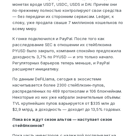
монетах вроде USDT, USDC, USDS и DAI. Причём они
по-прежнему полностью контролируют свои средства
— без передачи их сторонним сервисам. Ledger, к
слову, уже продала свыше 7 миллионов кошельков по
всему миру.
К гонке подключился и PayPal. После того как
расследование SEC в отношении их стейблкоина
PYUSD было закрыто, компания спокойно предложила
доходность 3,7% по PYUSD — и это только начало.
Регуляторных барьеров теперь меньше, и PayPal
расширяет инициативу.
По данным DeFiLlama, сегодня в экосистеме
насчитывается более 2300 стейблкоин-пулов,
распределённых по 469 протоколам и 106 блокчейнам.
Некоторые из них уже набрали значительные объёмы:
TVL крупнейших пулов варьируется от $335 млн до
$2,9 млрд, а доходность — доходит до 13,5% годовых.
Пока все ждут сезон альтов — наступает сезон
стейблкоинов?
Пока часть инвесторов с надеждой поглядывает на