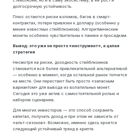
стейблкоин, но и в саму экосистему, в её рост и
долгосрочную устойчивость.
Плюс остаются риски взломов, багов в смарт-
контрактах, потери привязки к доллару (особенно у
менее известных стейблкоинов). Алгоритмические
монеты особенно чувствительны к панике и просадкам.
Вывод: это уже не просто «инструмент», а целая
стратегия
Несмотря на риски, доходность стейблкоинов
становится всё более привлекательной альтернативой
— особенно в момент, когда остальной рынок топчется
на месте. Они перестают быть просто «запасным
вариантом» для вывода из волатильных монет.
Сегодня это уже актив с самостоятельной ролью и
набором сценариев.
Для многих инвесторов — это способ сохранить
капитал, получать доход и при этом не зависеть от
«альт-сезонов». Возможно, именно здесь кроется
следующий устойчивый тренд в крипте.