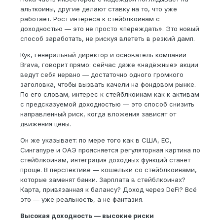
альткоины, другие делают ставку на то, что уже
работает. Рост интереса к стейблкоинам с
доходностью — это не просто «переждать». Это новый
способ заработать, не рискуя влететь в резкий дамп.
Кук, генеральный директор и основатель компании
Brava, говорит прямо: сейчас даже «надёжные» акции
ведут себя нервно — достаточно одного громкого
заголовка, чтобы вызвать качели на фондовом рынке.
По его словам, интерес к стейблкоинам как к активам
с предсказуемой доходностью — это способ снизить
направленный риск, когда вложения зависят от
движения цены.
Он же указывает: по мере того как в США, ЕС,
Сингапуре и ОАЭ проясняется регуляторная картина по
стейблкоинам, интеграция доходных функций станет
проще. В перспективе — кошельки со стейблкоинами,
которые заменят банки. Зарплата в стейблкоинах?
Карта, привязанная к балансу? Доход через DeFi? Всё
это — уже реальность, а не фантазия.
Высокая доходность — высокие риски